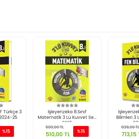
ıf Türkçe 3
İşleyenzeka 8.Sınıf
İşleyenzek
 2024-25
Matematik 3 Lü Kuvvet Seti
Bilimleri 3
2025
20
600,00 TL
839,00 T
%15
%15
510,00 TL
713,15 