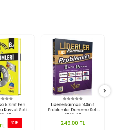
a 8.Sınıf Fen
Liderlerkarması 8.Sınıf
Lider
 Lü Kuvvet Seti
Problemler Deneme Seti
Tre
25-26
2025-26
L
249,00 TL
%15
TL