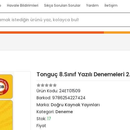
p
Havale Bildirimleri
Sıkça Sorulan Sorular
Yardım
İletişim
Tonguç 8.Sınıf Yazılı Denemeleri 2
Ürün Kodu:
24ET01509
Barkod:
9786254227424
Marka:
Doğru Kaynak Yayınları
Kategori:
Deneme
Stok:
17
Fiyat