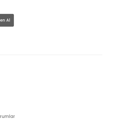
en Al
rumlar