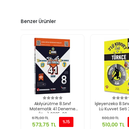
Benzer Ürünler
Akılyürütme 8.Sınıf
İşleyenzeka 8.Sın
Matematik 41 Deneme
Lü Kuvvet Seti
(Ksg) 2025-26
675,00 TL
600,00 TL
%15
573,75 TL
510,00 TL