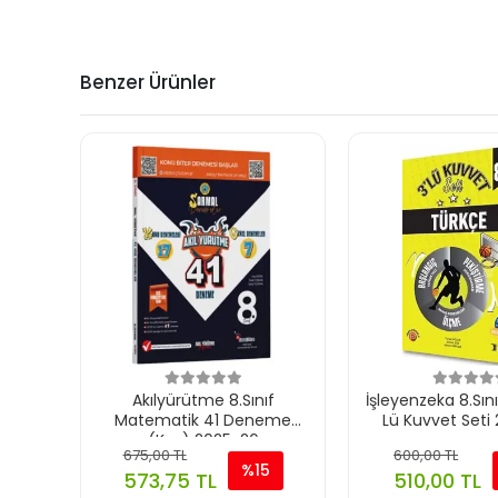
Benzer Ürünler
Akılyürütme 8.Sınıf
İşleyenzeka 8.Sın
Matematik 41 Deneme
Lü Kuvvet Seti
(Ksg) 2025-26
675,00 TL
600,00 TL
%15
573,75 TL
510,00 TL