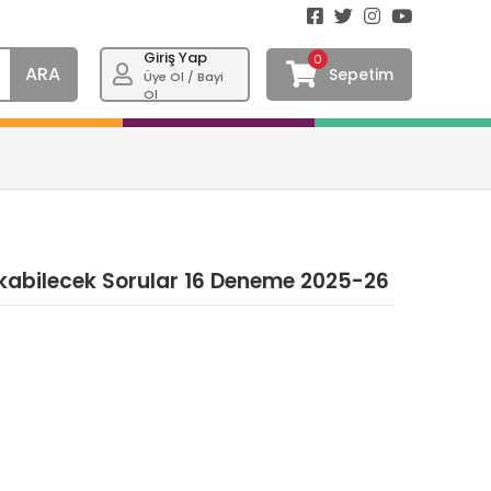
Giriş Yap
0
ARA
Sepetim
Üye Ol / Bayi
Ol
 Çıkabilecek Sorular 16 Deneme 2025-26