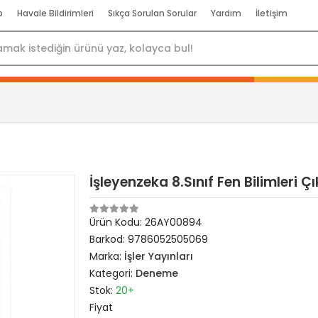
p
Havale Bildirimleri
Sıkça Sorulan Sorular
Yardım
İletişim
İşleyenzeka 8.Sınıf Fen Bilimleri
Ürün Kodu:
26AY00894
Barkod:
9786052505069
Marka:
İşler Yayınları
Kategori:
Deneme
Stok:
20+
Fiyat