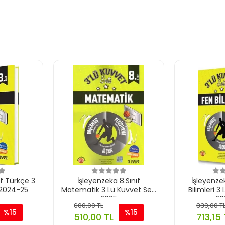
ıf Türkçe 3
İşleyenzeka 8.Sınıf
İşleyenzek
 2024-25
Matematik 3 Lü Kuvvet Seti
Bilimleri 3
2025
20
600,00 TL
839,00 T
%15
%15
510,00 TL
713,15 