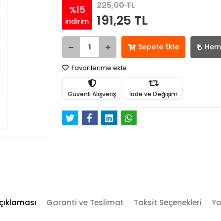
225,00 TL
%15
191,25 TL
indirim
Sepete Ekle
Hem
Favorilerime ekle
Güvenli Alışveriş
İade ve Değişim
çıklaması
Garanti ve Teslimat
Taksit Seçenekleri
Yo