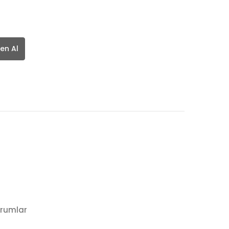
en Al
rumlar