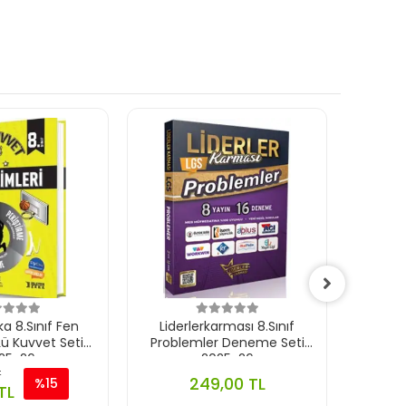
a 8.Sınıf Fen
Liderlerkarması 8.Sınıf
Lider
 Lü Kuvvet Seti
Problemler Deneme Seti
Tre
25-26
2025-26
L
249,00 TL
%15
TL