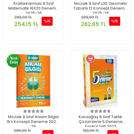
Krallarkarması 8.Sınıf
Mozaik 8.Sınıf LGS Geometri
Matematik 16X20 Deneme
Tabanlı 12 Konsept Deneme
2025-26
2025-26
299,00 TL
309,00 TL
%15
%15
254,15 TL
262,65 TL
Mozaik 8.Sınıf Anlam Bilgisi
Karaağaç 8.Sınıf Taktik
16 lı Konsept Deneme 2025-
Çözümlerle 5 Deneme
26
Fasikül Seti 2023
289,00 TL
120,00 TL