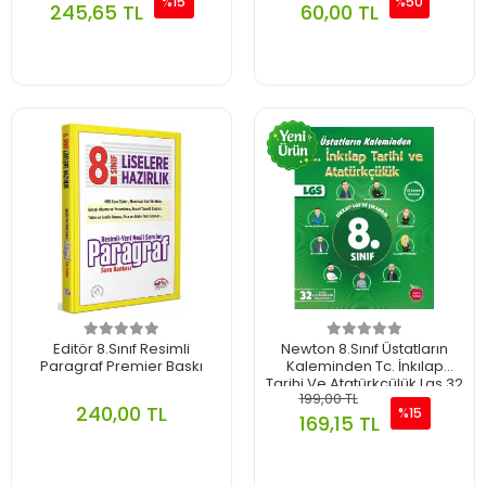
%15
%50
245,65 TL
60,00 TL
Editör 8.Sınıf Resimli
Newton 8.Sınıf Üstatların
Paragraf Premier Baskı
Kaleminden Tc. İnkılap
Tarihi Ve Atatürkçülük Lgs 32
199,00 TL
Li Branş Denemesi 2025-26
240,00 TL
%15
169,15 TL