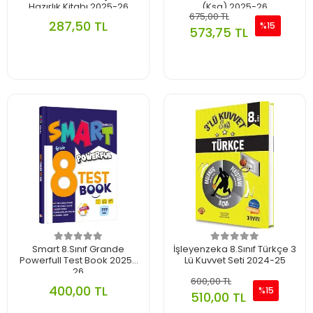
Hazırlık Kitabı 2025-26
(Ksg) 2025-26
675,00 TL
287,50 TL
%15
573,75 TL
Smart 8.Sınıf Grande
İşleyenzeka 8.Sınıf Türkçe 3
Powerfull Test Book 2025-
Lü Kuvvet Seti 2024-25
26
600,00 TL
400,00 TL
%15
510,00 TL