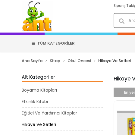
Sipariş Taki
TÜM KATEGORİLER
Ana Sayfa
Kitap
Okul Öncesi
Hikaye Ve Setleri
Alt Kategoriler
Hikaye V
Boyama Kitapları
En yen
Etkinlik Kitabı
Eğitici Ve Yardımcı Kitaplar
Hikaye Ve Setleri