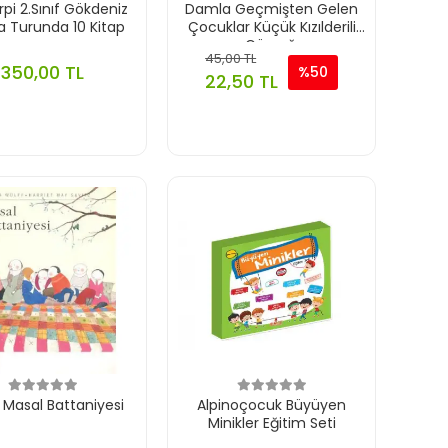
rpi 2.Sınıf Gökdeniz
Damla Geçmişten Gelen
 Turunda 10 Kitap
Çocuklar Küçük Kızılderili
Günışığı
45,00 TL
350,00 TL
%50
22,50 TL
 Masal Battaniyesi
Alpinoçocuk Büyüyen
Minikler Eğitim Seti