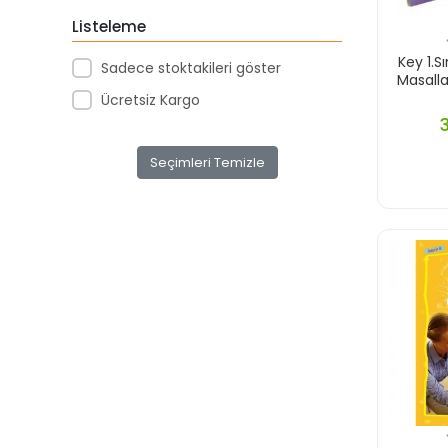
Listeleme
Key 1.S
Sadece stoktakileri göster
Masallar
Ücretsiz Kargo
Seçimleri Temizle