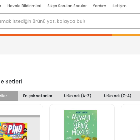
p
Havale Bildirimleri
Sıkça Sorulan Sorular
Yardım
İletişim
e Setleri
iler
En çok satanlar
Ürün adı (A-Z)
Ürün adı (Z-A)