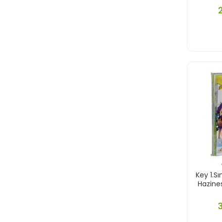
Key 1.Sı
Hazines