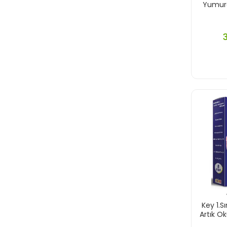
Yumurc
Key 1.Sı
Artık O