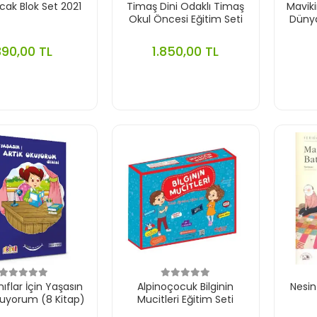
ak Blok Set 2021
Timaş Dini Odaklı Timaş
Maviki
Okul Öncesi Eğitim Seti
Dünya
390,00 TL
1.850,00 TL
nıflar İçin Yaşasın
Alpinoçocuk Bilginin
Nesin
kuyorum (8 Kitap)
Mucitleri Eğitim Seti