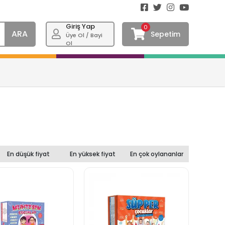
Giriş Yap
0
ARA
Sepetim
Üye Ol / Bayi
Ol
En düşük fiyat
En yüksek fiyat
En çok oylananlar