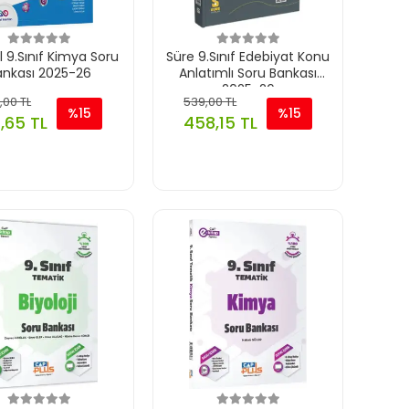
l 9.Sınıf Kimya Soru
Süre 9.Sınıf Edebiyat Konu
ankası 2025-26
Anlatımlı Soru Bankası
2025-26
,00 TL
539,00 TL
%15
%15
,65 TL
458,15 TL