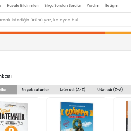
p
Havale Bildirimleri
Sıkça Sorulan Sorular
Yardım
İletişim
nkası
iler
En çok satanlar
Ürün adı (A-Z)
Ürün adı (Z-A)