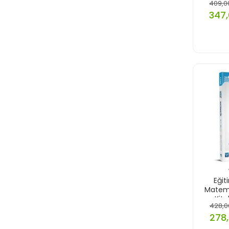
409,0
347,
Eğit
Matem
Kita
428,0
278,