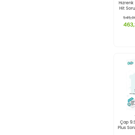
Hızrenk
Hit Sor
545,0
463,
Çap 9.S
Plus So