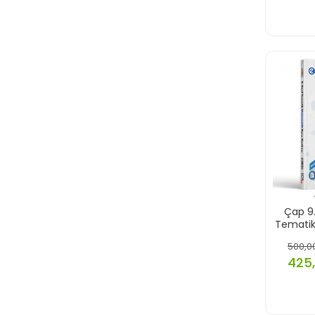
Çap 9
Tematik
500,00
425,