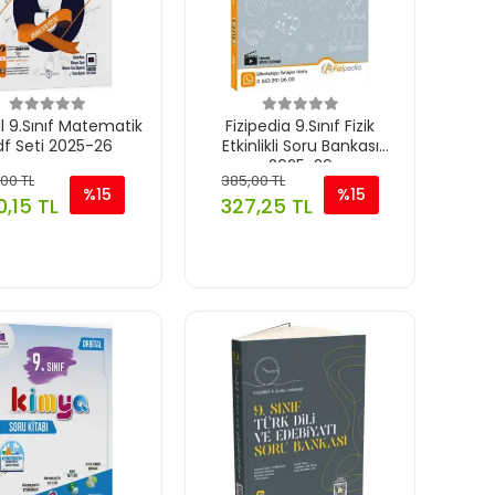
al 9.Sınıf Matematik
Fizipedia 9.Sınıf Fizik
f Seti 2025-26
Etkinlikli Soru Bankası
2025-26
00 TL
385,00 TL
%15
%15
,15 TL
327,25 TL