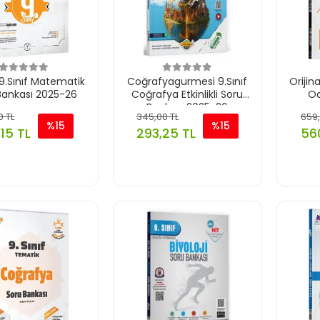
l 9.Sınıf Matematik
Coğrafyagurmesi 9.Sınıf
Orijin
Bankası 2025-26
Coğrafya Etkinlikli Soru
Od
Bankası 2025-26
0 TL
345,00 TL
659,
%15
%15
15 TL
293,25 TL
560