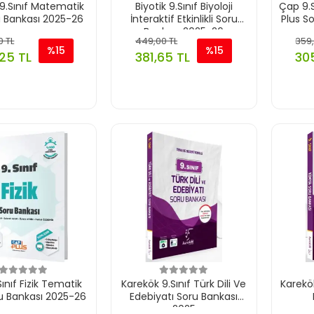
 9.Sınıf Matematik
Biyotik 9.Sınıf Biyoloji
Çap 9.S
u Bankası 2025-26
İnteraktif Etkinlikli Soru
Plus S
Bankası 2025-26
0 TL
449,00 TL
359,
%15
%15
25 TL
381,65 TL
305
ınıf Fizik Tematik
Karekök 9.Sınıf Türk Dili Ve
Karekö
ru Bankası 2025-26
Edebiyatı Soru Bankası
2025