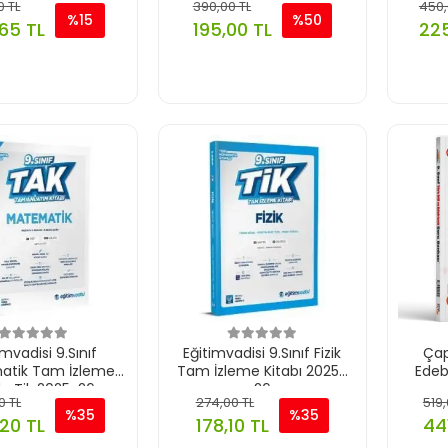
0 TL
390,00 TL
450,
%15
%50
65 TL
195,00 TL
225
imvadisi 9.Sınıf
Eğitimvadisi 9.Sınıf Fizik
Çap
atik Tam İzleme
Tam İzleme Kitabı 2025-
Edeb
bı Tik 2025-26
26
0 TL
274,00 TL
519,
%35
%35
20 TL
178,10 TL
44