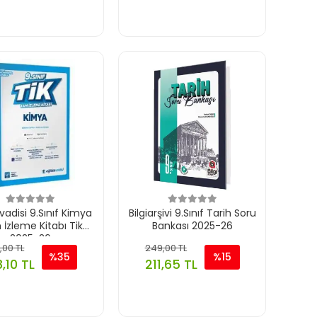
vadisi 9.Sınıf Kimya
Bilgiarşivi 9.Sınıf Tarih Soru
İzleme Kitabı Tik
Bankası 2025-26
2025-26
,00 TL
249,00 TL
%35
%15
8,10 TL
211,65 TL