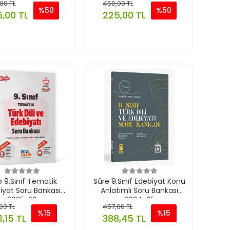
00 TL
450,00 TL
%50
%50
,00 TL
225,00 TL
 9.Sınıf Tematik
Süre 9.Sınıf Edebiyat Konu
iyat Soru Bankası
Anlatımlı Soru Bankası
2025-26
2024-25
00 TL
457,00 TL
%15
%15
1,15 TL
388,45 TL