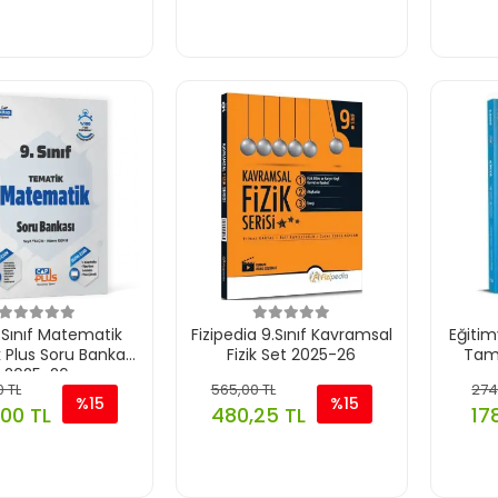
.Sınıf Matematik
Fizipedia 9.Sınıf Kavramsal
Eğitim
 Plus Soru Bankası
Fizik Set 2025-26
Tam 
2025-26
 TL
565,00 TL
274
%15
%15
00 TL
480,25 TL
17