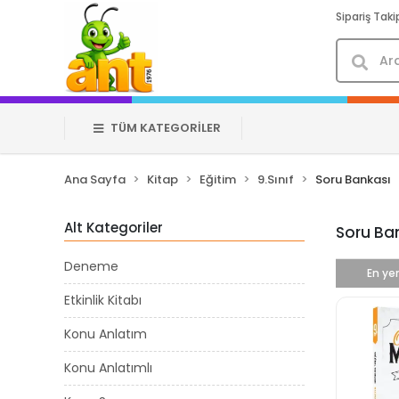
Sipariş Taki
TÜM KATEGORİLER
Ana Sayfa
Kitap
Eğitim
9.Sınıf
Soru Bankası
Alt Kategoriler
Soru Ba
Deneme
En yen
Etkinlik Kitabı
Konu Anlatım
Konu Anlatımlı