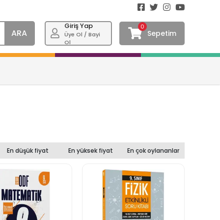
Giriş Yap
0
ARA
Sepetim
Üye Ol / Bayi
Ol
En düşük fiyat
En yüksek fiyat
En çok oylananlar