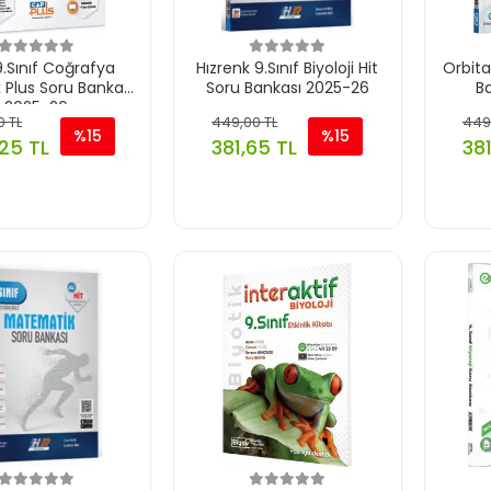
.Sınıf Coğrafya
Hızrenk 9.Sınıf Biyoloji Hit
Orbita
 Plus Soru Bankası
Soru Bankası 2025-26
B
2025-26
0 TL
449,00 TL
449
%15
%15
25 TL
381,65 TL
381