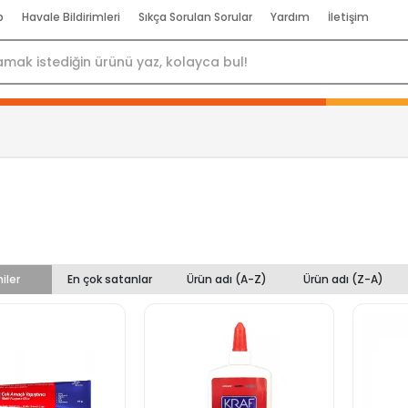
p
Havale Bildirimleri
Sıkça Sorulan Sorular
Yardım
İletişim
iler
En çok satanlar
Ürün adı (A-Z)
Ürün adı (Z-A)