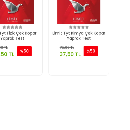
Tyt Fizik Çek Kopar
Limit Tyt Kimya Çek Kopar
Yaprak Test
Yaprak Test
00 TL
75,00 TL
%50
%50
,50 TL
37,50 TL