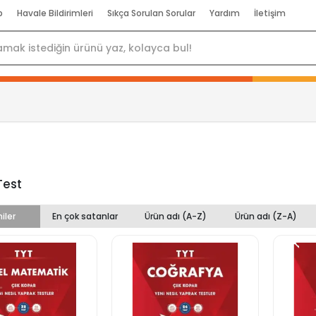
p
Havale Bildirimleri
Sıkça Sorulan Sorular
Yardım
İletişim
Test
iler
En çok satanlar
Ürün adı (A-Z)
Ürün adı (Z-A)