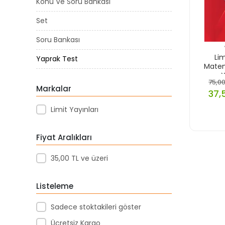
Konu Ve Soru Bankası
Set
Soru Bankası
Li
Yaprak Test
Matem
Y
75,00
Markalar
37,
Limit Yayınları
Fiyat Aralıkları
35,00 TL ve üzeri
Listeleme
Sadece stoktakileri göster
Ücretsiz Kargo