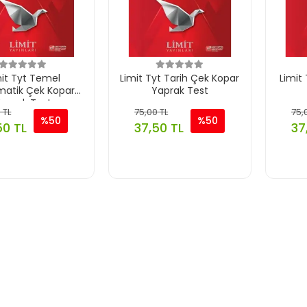
mit Tyt Temel
Limit Tyt Tarih Çek Kopar
Limit 
atik Çek Kopar
Yaprak Test
aprak Test
 TL
75,00 TL
75,
%50
%50
50 TL
37,50 TL
37