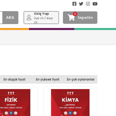
Giriş Yap
0
ARA
Sepetim
Üye Ol / Bayi
Ol
En düşük fiyat
En yüksek fiyat
En çok oylananlar