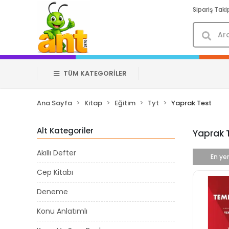
Sipariş Taki
TÜM KATEGORİLER
Ana Sayfa
Kitap
Eğitim
Tyt
Yaprak Test
Alt Kategoriler
Yaprak 
Akıllı Defter
En yen
Cep Kitabı
Deneme
Konu Anlatımlı