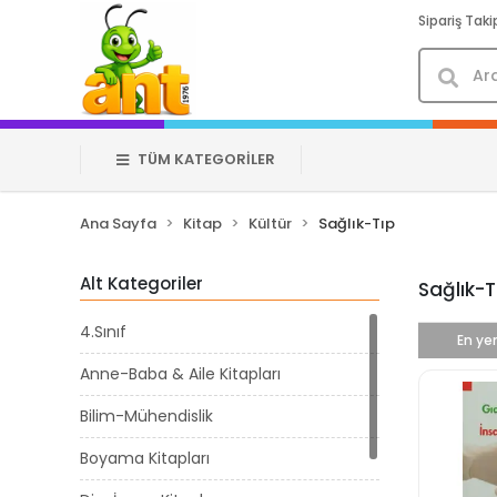
Sipariş Taki
TÜM KATEGORİLER
Ana Sayfa
Kitap
Kültür
Sağlık-Tıp
Alt Kategoriler
Sağlık-T
4.Sınıf
En yen
Anne-Baba & Aile Kitapları
Bilim-Mühendislik
Boyama Kitapları