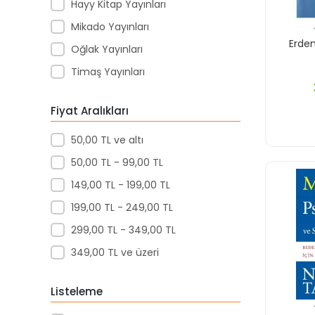
Hayy Kitap Yayınları
Okul Öncesi
Mikado Yayınları
Psikoloji
Erdem
Oğlak Yayınları
Roman
Timaş Yayınları
Sanat & Müzik
Fiyat Aralıkları
Sağlık-Tıp
50,00 TL ve altı
Tarih
50,00 TL - 99,00 TL
Yabancı Dilde Yayınlar
149,00 TL - 199,00 TL
Çizgi Roman
199,00 TL - 249,00 TL
Çocuk Kitapları
299,00 TL - 349,00 TL
İnceleme Araştırma
349,00 TL ve üzeri
İnsan Ve Toplum
Listeleme
Şiir & Anı (Hatırat)