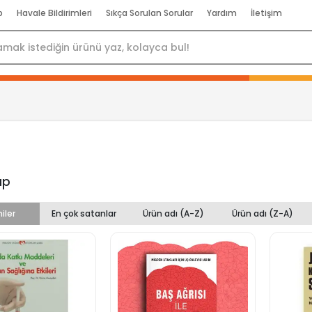
p
Havale Bildirimleri
Sıkça Sorulan Sorular
Yardım
İletişim
ıp
iler
En çok satanlar
Ürün adı (A-Z)
Ürün adı (Z-A)