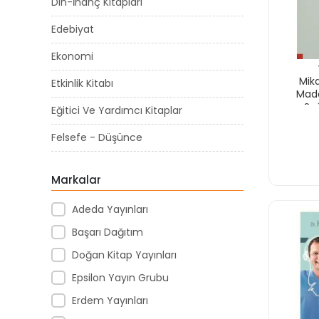
Din-İnanç Kitapları
Edebiyat
Ekonomi
Mik
Etkinlik Kitabı
Madd
Sağ
Eğitici Ve Yardımcı Kitaplar
Felsefe - Düşünce
Felsefe - Düşüncce
Markalar
Gezi Ve Rehber Kitapları
Adeda Yayınları
Hikaye Ve Setleri
Başarı Dağıtım
Hobi & Eğlence
Doğan Kitap Yayınları
Kişisel Gelişim
Epsilon Yayın Grubu
Okul Çantası
Erdem Yayınları