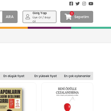
Giriş Yap
0
ARA
Sepetim
Üye Ol / Bayi
Ol
En düşük fiyat
En yüksek fiyat
En çok oylananlar