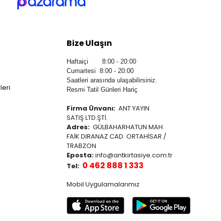
Bize Ulaşın
Haftaiçi 8:00 - 20:00
Cumartesi 8:00 - 20:00
Saatleri arasında ulaşabilirsiniz.
leri
Resmi Tatil Günleri Hariç
Firma Ünvanı:
ANT YAYIN
SATIŞ LTD.ŞTİ.
Adres:
GÜLBAHARHATUN MAH.
FAİK DIRANAZ CAD. ORTAHİSAR /
TRABZON
Eposta:
info@antkirtasiye.com.tr
0 462 888 1 333
Tel:
Mobil Uygulamalarımız