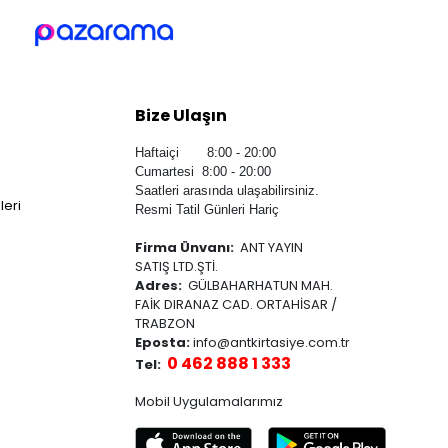
Bize Ulaşın
Haftaiçi 8:00 - 20:00
Cumartesi 8:00 - 20:00
Saatleri arasında ulaşabilirsiniz.
leri
Resmi Tatil Günleri Hariç
Firma Ünvanı:
ANT YAYIN
SATIŞ LTD.ŞTİ.
Adres:
GÜLBAHARHATUN MAH.
FAİK DIRANAZ CAD. ORTAHİSAR /
TRABZON
Eposta:
info@antkirtasiye.com.tr
0 462 888 1 333
Tel:
Mobil Uygulamalarımız