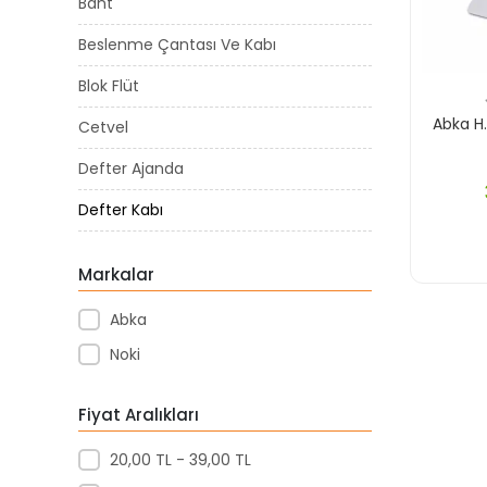
Bant
Beslenme Çantası Ve Kabı
Blok Flüt
Abka H.
Cetvel
Defter Ajanda
Defter Kabı
Deney Malzemeleri
Markalar
Dosya
Abka
Dosya Ve Sistemleri
Noki
Etiket
Fiyat Aralıkları
Fon Kartonu
Fosforlu Kalem
20,00 TL - 39,00 TL