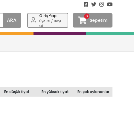
Giriş Yap
0
ARA
Sepetim
Üye Ol / Bayi
Ol
En düşük fiyat
En yüksek fiyat
En çok oylananlar