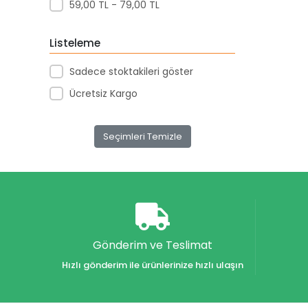
59,00 TL - 79,00 TL
Fırça
Gönye
Listeleme
Günlük & Hatıra Defteri
Sadece stoktakileri göster
Hamur Yapıştırıcı
Ücretsiz Kargo
Kalem Kutusu
Seçimleri Temizle
Kalem Seti
Kalem Ucu Yedek
Kalemlik
Kalemtraş
Kaplık
Gönderim ve Teslimat
Hızlı gönderim ile ürünlerinize hızlı ulaşın
Kitap Ayracı
Kumbara