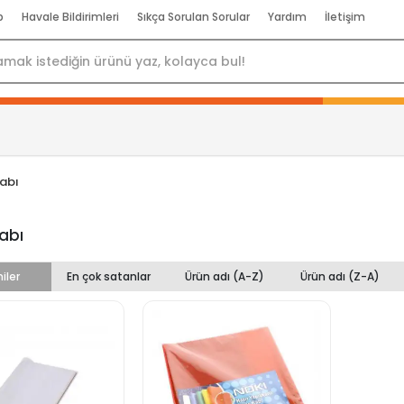
p
Havale Bildirimleri
Sıkça Sorulan Sorular
Yardım
İletişim
Kabı
abı
iler
En çok satanlar
Ürün adı (A-Z)
Ürün adı (Z-A)