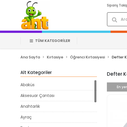
Sipariş Taki
TÜM KATEGORİLER
Ana Sayfa
Kırtasiye
Öğrenci Kırtasiyesi
Defter 
Alt Kategoriler
Defter K
Abaküs
En yen
Aksesuar Çantası
Anahtarlık
Ayraç