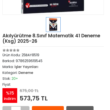
Akılyürütme 8.Sınıf Matematik 41 Deneme
(Ksg) 2025-26
Ürün Kodu:
25BAY8519
Barkod:
9786259619545
Marka:
İşler Yayınları
Kategori:
Deneme
Stok:
20+
Fiyat
675,00 TL
%15
573,75 TL
indirim