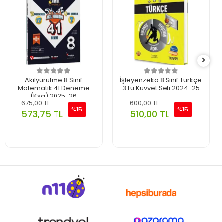
Akılyürütme 8.Sınıf
İşleyenzeka 8.Sınıf Türkçe
Matematik 41 Deneme
3 Lü Kuvvet Seti 2024-25
(Ksg) 2025-26
675,00 TL
600,00 TL
%15
%15
573,75 TL
510,00 TL