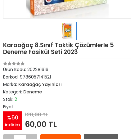
Karaağaç 8.Sınıf Taktik Çözümlerle 5
Deneme Fasikül Seti 2023
Ürün Kodu:
2022A1616
Barkod:
9786057141521
Marka:
Karaağaç Yayınları
Kategori:
Deneme
Stok:
2
Fiyat
120,00 TL
%50
60,00 TL
indirim