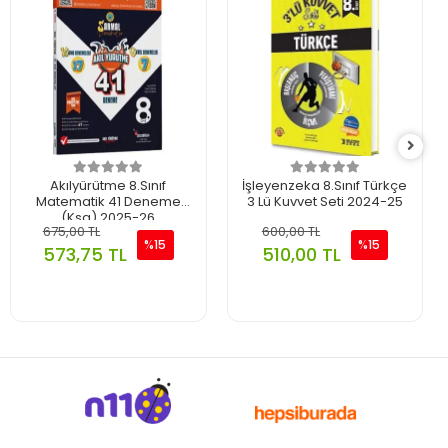
Akılyürütme 8.Sınıf
İşleyenzeka 8.Sınıf Türkçe
Matematik 41 Deneme
3 Lü Kuvvet Seti 2024-25
(Ksg) 2025-26
675,00 TL
600,00 TL
%15
%15
573,75 TL
510,00 TL