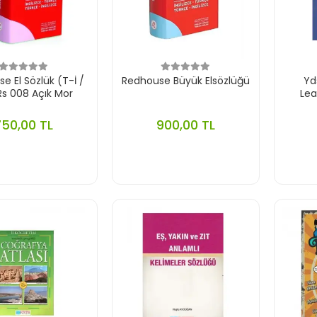
e El Sözlük (T-İ /
Redhouse Büyük Elsözlüğü
Yd
Rs 008 Açık Mor
Lea
750,00 TL
900,00 TL