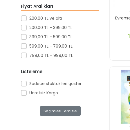
Parıltı Yayınları
Fiyat Aralıkları
Redhouse Yayınları
Evrense
200,00 TL ve altı
Serhat Yayınları
200,00 TL - 399,00 TL
Yds Puplishing Yayınları
399,00 TL - 599,00 TL
Yuva Yayınları
599,00 TL - 799,00 TL
799,00 TL - 999,00 TL
Listeleme
Sadece stoktakileri göster
Ücretsiz Kargo
Seçimleri Temizle