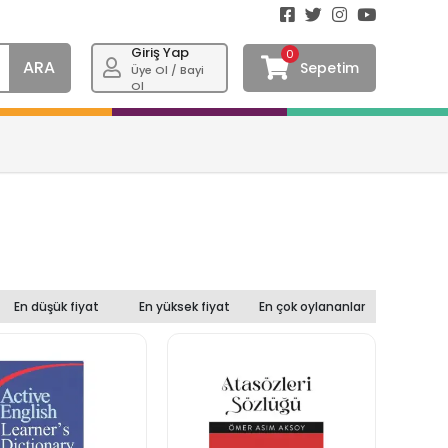
Giriş Yap
0
ARA
Sepetim
Üye Ol / Bayi
Ol
En düşük fiyat
En yüksek fiyat
En çok oylananlar