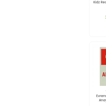
Kidz Re
Evrens
Anay