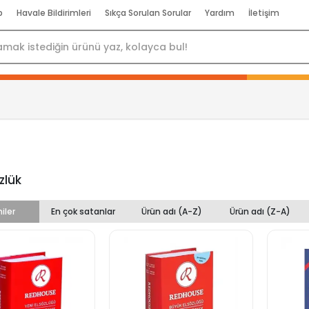
p
Havale Bildirimleri
Sıkça Sorulan Sorular
Yardım
İletişim
zlük
iler
En çok satanlar
Ürün adı (A-Z)
Ürün adı (Z-A)