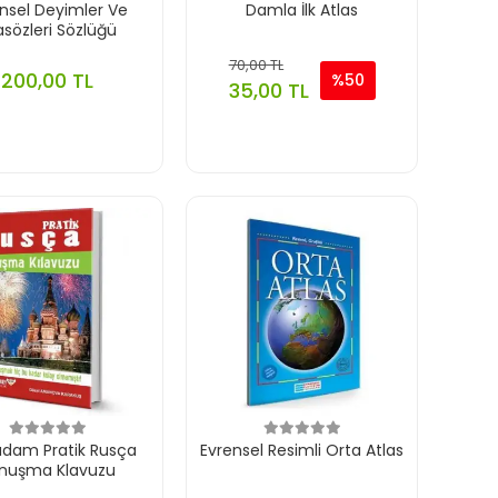
nsel Deyimler Ve
Damla İlk Atlas
asözleri Sözlüğü
70,00 TL
200,00 TL
%50
35,00 TL
adam Pratik Rusça
Evrensel Resimli Orta Atlas
nuşma Klavuzu