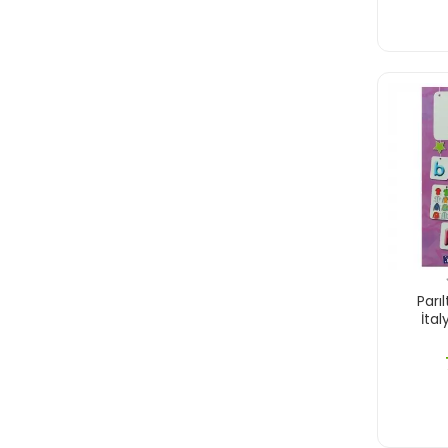
Parıl
İta