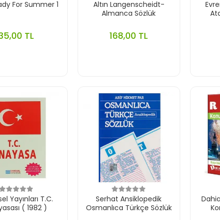
ady For Summer 1
Altın Langenscheidt-
Evre
Almanca Sözlük
At
35,00 TL
168,00 TL
el Yayınları T.C.
Serhat Ansiklopedik
Dahi
asası ( 1982 )
Osmanlıca Türkçe Sözlük
Ko