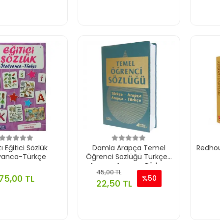
tı Eğitici Sözlük
Damla Arapça Temel
Redhou
lyanca-Türkçe
Öğrenci Sözlüğü Türkçe-
Arapça Arapça-Türkçe
45,00 TL
75,00 TL
%50
22,50 TL