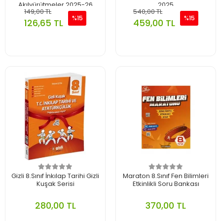
Akılyürütmeler 2025-26
2025
149,00 TL
540,00 TL
%15
%15
126,65 TL
459,00 TL
Gizli 8.Sınıf İnkılap Tarihi Gizli
Maraton 8.Sınıf Fen Bilimleri
Kuşak Serisi
Etkinlikli Soru Bankası
280,00 TL
370,00 TL