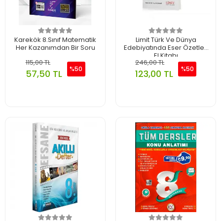
Karekök 8.Sınıf Matematik
Limit Türk Ve Dünya
Her Kazanımdan Bir Soru
Edebiyatında Eser Özetleri
El Kitabı
115,00 TL
246,00 TL
%50
%50
57,50 TL
123,00 TL