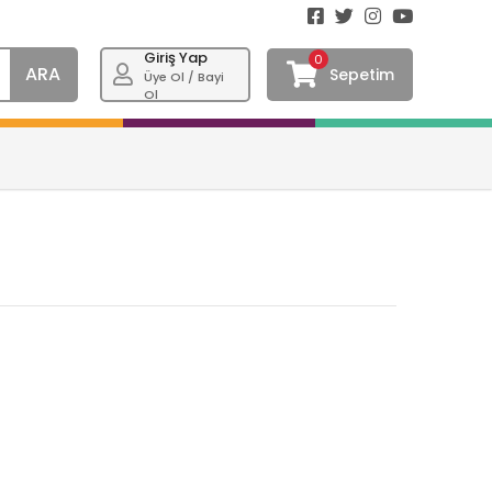
Giriş Yap
0
ARA
Sepetim
Üye Ol / Bayi
Ol