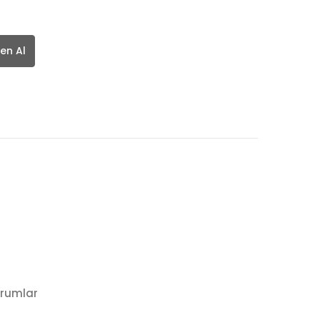
en Al
rumlar