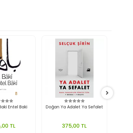
aki Entel Baki
Doğan Ya Adalet Ya Sefalet
Ephes
,00 TL
375,00 TL