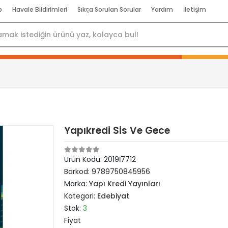
p
Havale Bildirimleri
Sıkça Sorulan Sorular
Yardım
İletişim
Yapıkredi Sis Ve Gece
Ürün Kodu:
2019İ7712
Barkod:
9789750845956
Marka:
Yapı Kredi Yayınları
Kategori:
Edebiyat
Stok:
3
Fiyat