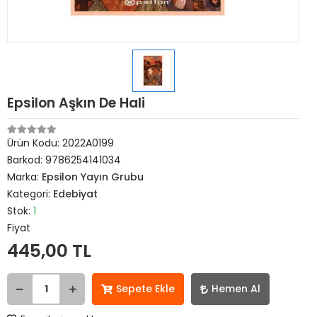
Epsilon Aşkın De Hali
Ürün Kodu:
2022A0199
Barkod:
9786254141034
Marka:
Epsilon Yayın Grubu
Kategori:
Edebiyat
Stok:
1
Fiyat
445,00 TL
Sepete Ekle
Hemen Al