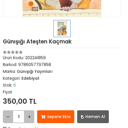
Günışığı Ateşten Kaçmak
Ürün Kodu:
2022A1859
Barkod:
9786057797858
Marka:
Günışığı Yayınları
Kategori:
Edebiyat
Stok:
6
Fiyat
350,00 TL
Sepete Ekle
Hemen Al