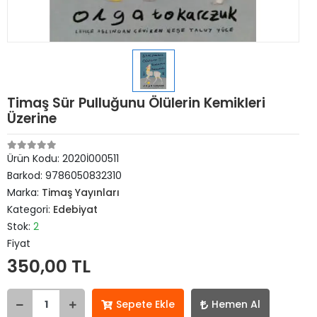
Timaş Sür Pulluğunu Ölülerin Kemikleri
Üzerine
Ürün Kodu:
2020İ000511
Barkod:
9786050832310
Marka:
Timaş Yayınları
Kategori:
Edebiyat
Stok:
2
Fiyat
350,00 TL
Sepete Ekle
Hemen Al