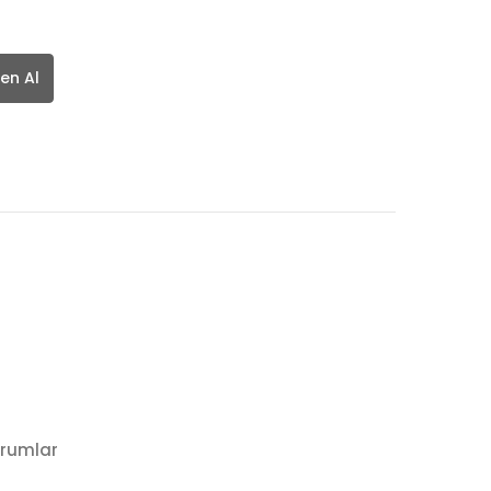
en Al
rumlar