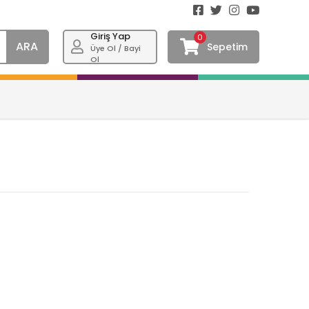
Giriş Yap
0
ARA
Sepetim
Üye Ol / Bayi
Ol