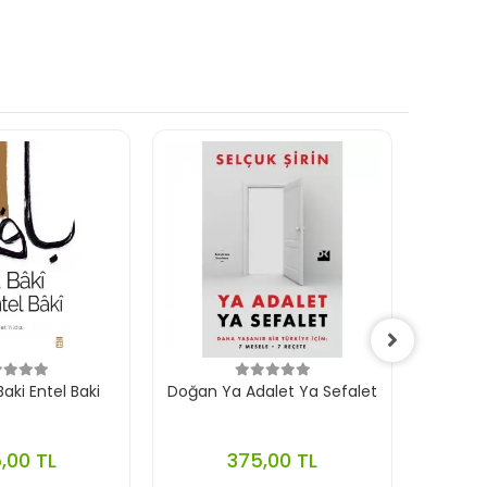
aki Entel Baki
Doğan Ya Adalet Ya Sefalet
Ephes
,00 TL
375,00 TL