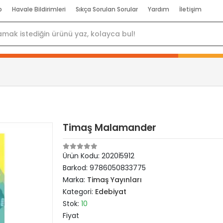
p
Havale Bildirimleri
Sıkça Sorulan Sorular
Yardım
İletişim
Timaş Malamander
Ürün Kodu:
2020İ5912
Barkod:
9786050833775
Marka:
Timaş Yayınları
Kategori:
Edebiyat
Stok:
10
Fiyat