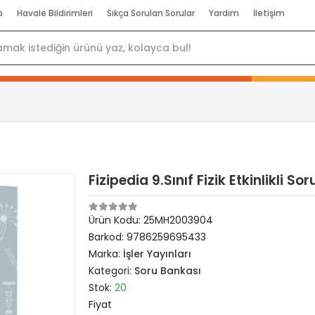
p
Havale Bildirimleri
Sıkça Sorulan Sorular
Yardım
İletişim
Fizipedia 9.Sınıf Fizik Etkinlikli 
Ürün Kodu:
25MH2003904
Barkod:
9786259695433
Marka:
İşler Yayınları
Kategori:
Soru Bankası
Stok:
20
Fiyat