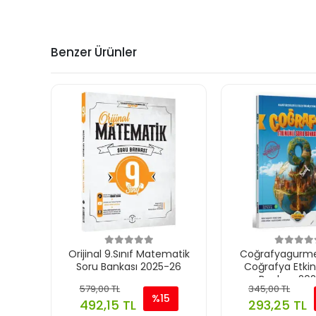
Benzer Ürünler
Orijinal 9.Sınıf Matematik
Coğrafyagurmes
Soru Bankası 2025-26
Coğrafya Etkinl
Bankası 20
579,00 TL
345,00 TL
%15
492,15 TL
293,25 TL