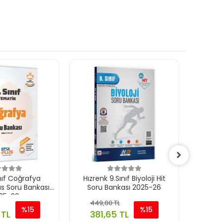
nıf Coğrafya
Hızrenk 9.Sınıf Biyoloji Hit
Orbita
s Soru Bankası
Soru Bankası 2025-26
B
25-26
449,00 TL
449
%15
%15
 TL
381,65 TL
38