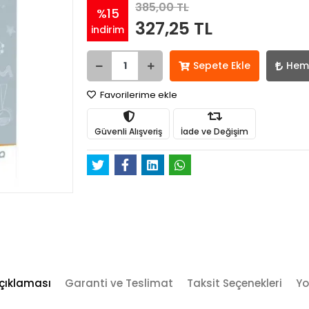
385,00 TL
%15
327,25 TL
indirim
Sepete Ekle
Hem
Favorilerime ekle
Güvenli Alışveriş
İade ve Değişim
çıklaması
Garanti ve Teslimat
Taksit Seçenekleri
Yo