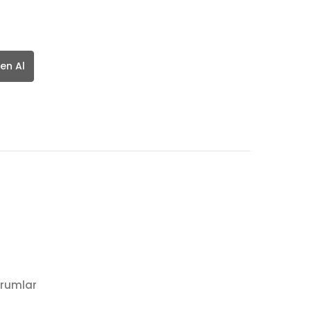
en Al
rumlar