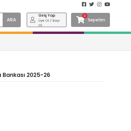
Giriş Yap
0
ARA
Sepetim
Üye Ol / Bayi
Ol
Soru Bankası 2025-26