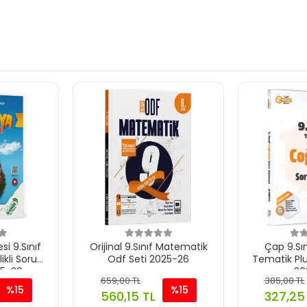
i 9.Sınıf
Orijinal 9.Sınıf Matematik
Çap 9.Sı
ikli Soru
Odf Seti 2025-26
Tematik Plu
25-26
20
659,00 TL
385,00 TL
%15
%15
560,15 TL
327,25