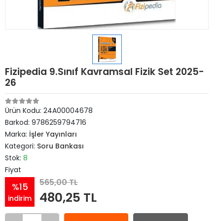
Fizipedia 9.Sınıf Kavramsal Fizik Set 2025-
26
Ürün Kodu:
24A00004678
Barkod:
9786259794716
Marka:
İşler Yayınları
Kategori:
Soru Bankası
Stok:
8
Fiyat
565,00 TL
%15
480,25 TL
indirim