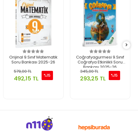
Orijinal 9.Sınıf Matematik
Coğrafyagurmesi 9.Sınıf
Soru Bankası 2025-26
Coğrafya Etkinlikli Soru
Bankası 2025-26
579,00 TL
345,00 TL
%15
%15
492,15 TL
293,25 TL