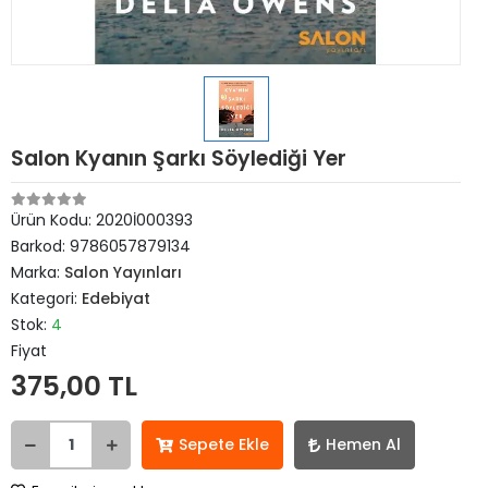
Salon Kyanın Şarkı Söylediği Yer
Ürün Kodu:
2020İ000393
Barkod:
9786057879134
Marka:
Salon Yayınları
Kategori:
Edebiyat
Stok:
4
Fiyat
375,00 TL
Sepete Ekle
Hemen Al