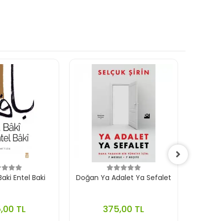
aki Entel Baki
Doğan Ya Adalet Ya Sefalet
Ephes
,00 TL
375,00 TL