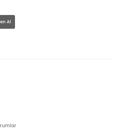
en Al
rumlar