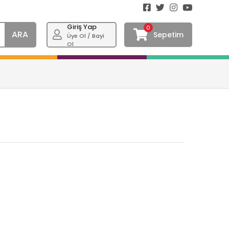
Giriş Yap
0
ARA
Sepetim
Üye Ol / Bayi
Ol