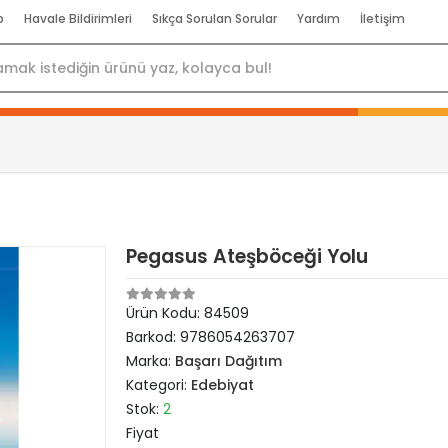
p
Havale Bildirimleri
Sıkça Sorulan Sorular
Yardım
İletişim
Pegasus Ateşböceği Yolu
Ürün Kodu:
84509
Barkod:
9786054263707
Marka:
Başarı Dağıtım
Kategori:
Edebiyat
Stok:
2
Fiyat