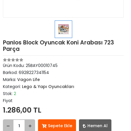
Panlos Block Oyuncak Koni Arabası 723
Parça
Ürün Kodu:
25BAY00010745
Barkod:
6928227341154
Marka:
Vagon Life
Kategori:
Lego & Yapı Oyuncakları
Stok:
2
Fiyat
1.286,00 TL
Sepete Ekle
Hemen Al