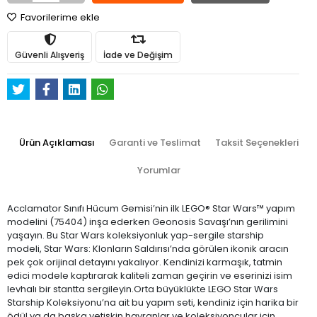
Favorilerime ekle
Güvenli Alışveriş
İade ve Değişim
Ürün Açıklaması
Garanti ve Teslimat
Taksit Seçenekleri
Yorumlar
Acclamator Sınıfı Hücum Gemisi’nin ilk LEGO® Star Wars™ yapım
modelini (75404) inşa ederken Geonosis Savaşı’nın gerilimini
yaşayın. Bu Star Wars koleksiyonluk yap-sergile starship
modeli, Star Wars: Klonların Saldırısı’nda görülen ikonik aracın
pek çok orijinal detayını yakalıyor. Kendinizi karmaşık, tatmin
edici modele kaptırarak kaliteli zaman geçirin ve eserinizi isim
levhalı bir stantta sergileyin.Orta büyüklükte LEGO Star Wars
Starship Koleksiyonu’na ait bu yapım seti, kendiniz için harika bir
ödül ya da başka yetişkin hayranlar ve koleksiyoncular için