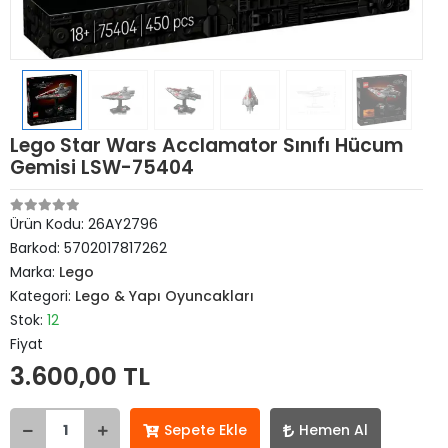
Lego Star Wars Acclamator Sınıfı Hücum
Gemisi LSW-75404
Ürün Kodu:
26AY2796
Barkod:
5702017817262
Marka:
Lego
Kategori:
Lego & Yapı Oyuncakları
Stok:
12
Fiyat
3.600,00 TL
Sepete Ekle
Hemen Al