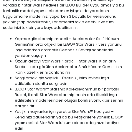
yaratıcı bir Star Wars hediyesidir.LEGO Builder uygulamasıyla bu
fantastik model yapım setinden en iyi şekilde yararlanın.
Uygulama ile modelinizi yaparken 3 boyutlu bir versiyonunu
yakınlaştırıp döndürebilir, ilerlemenizi takip edebilir ve tüm
setlerinizi tek bir yere kaydedebilirsiniz.;
Yap-sergile starship modeli – Acclamator Sınıfı Hücum
Gemisi’nin orta ölçekli bir LEGO® Star Wars™ versiyonunu
inşa ederken dramatik Geonosis Savaşı sahnelerini
yeniden yaşayın
Özgün detaylı Star Wars™ aracı – Star Wars: Klonların
Saldırısı’nda görülen Acclamator Sınıfı Hücum Gemisi’nin
ikonik özelliklerini canlandırın
Sergilemek için yapıldı – Eserinizi, isim levhalı inşa
edilebilen stantta sergileyin
LEGO® Star Wars™ Starship Koleksiyonu’nun bir parçası –
Bu set, ikonik Star Wars starshiplerinin orta ölçekli inşa
edilebilen modellerinden oluşan koleksiyonluk bir serinin
parçasıdır
Yetişkin hayranlar için yaratıcı Star Wars™ hediyesi –
Kendinizi ödüllendirin ya da bu yetişkinlere yönelik LEGO®
yapım setini, Star Wars tutkunu bir arkadaşınıza hediye
edin