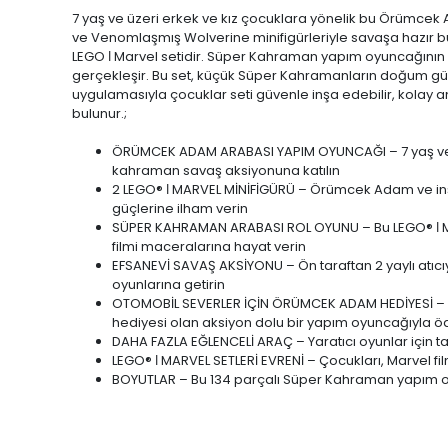
7 yaş ve üzeri erkek ve kız çocuklara yönelik bu Örümc
ve Venomlaşmış Wolverine minifigürleriyle savaşa hazır bu
LEGO ǀ Marvel setidir. Süper Kahraman yapım oyuncağının sa
gerçekleşir. Bu set, küçük Süper Kahramanların doğum günle
uygulamasıyla çocuklar seti güvenle inşa edebilir, kolay anla
bulunur.;
ÖRÜMCEK ADAM ARABASI YAPIM OYUNCAĞI – 7 yaş ve üze
kahraman savaş aksiyonuna katılın
2 LEGO® ǀ MARVEL MİNİFİGÜRÜ – Örümcek Adam ve inşa
güçlerine ilham verin
SÜPER KAHRAMAN ARABASI ROL OYUNU – Bu LEGO® ǀ M
filmi maceralarına hayat verin
EFSANEVİ SAVAŞ AKSİYONU – Ön taraftan 2 yaylı atıcıy
oyunlarına getirin
OTOMOBİL SEVERLER İÇİN ÖRÜMCEK ADAM HEDİYESİ – Oto
hediyesi olan aksiyon dolu bir yapım oyuncağıyla öd
DAHA FAZLA EĞLENCELİ ARAÇ – Yaratıcı oyunlar için tas
LEGO® ǀ MARVEL SETLERİ EVRENİ – Çocukları, Marvel f
BOYUTLAR – Bu 134 parçalı Süper Kahraman yapım oyu