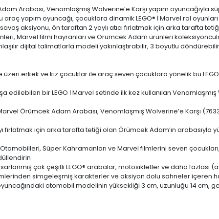
ek Adam Arabası, Venomlaşmış Wolverine’e Karşı yapım oyuncağıyla 
 araç yapım oyuncağı, çocuklara dinamik LEGO® ǀ Marvel rol oyunları
vaş aksiyonu, ön taraftan 2 yaylı atıcı fırlatmak için arka tarafta te
ri, Marvel filmi hayranları ve Örümcek Adam ürünleri koleksiyoncuları i
şılır dijital talimatlarla modeli yakınlaştırabilir, 3 boyutlu döndürebil
ri erkek ve kız çocuklar ile araç seven çocuklara yönelik bu LEGO® ǀ
 edilebilen bir LEGO ǀ Marvel setinde ilk kez kullanılan Venomlaşmı
arvel Örümcek Adam Arabası, Venomlaşmış Wolverine’e Karşı (76336
ı fırlatmak için arka tarafta tetiği olan Örümcek Adam’ın arabasıyla 
mobilleri, Süper Kahramanları ve Marvel filmlerini seven çocukları,
üllendirin
arlanmış çok çeşitli LEGO® arabalar, motosikletler ve daha fazlası (ayr
ilmlerinden simgeleşmiş karakterler ve aksiyon dolu sahneler içeren 
ncağındaki otomobil modelinin yüksekliği 3 cm, uzunluğu 14 cm, geni