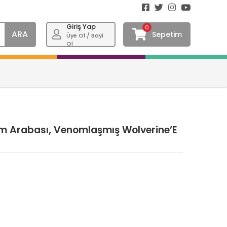
Giriş Yap
0
ARA
Sepetim
Üye Ol / Bayi
Ol
 Arabası, Venomlaşmış Wolverine’E