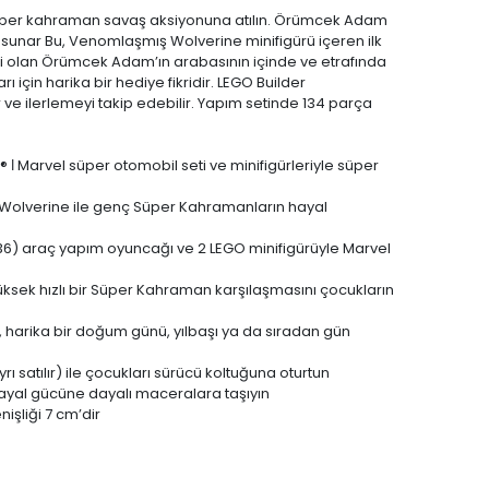
süper kahraman savaş aksiyonuna atılın. Örümcek Adam
 sunar Bu, Venomlaşmış Wolverine minifigürü içeren ilk
tiği olan Örümcek Adam’ın arabasının içinde ve etrafında
çin harika bir hediye fikridir. LEGO Builder
ir ve ilerlemeyi takip edebilir. Yapım setinde 134 parça
 Marvel süper otomobil seti ve minifigürleriyle süper
ş Wolverine ile genç Süper Kahramanların hayal
) araç yapım oyuncağı ve 2 LEGO minifigürüyle Marvel
yüksek hızlı bir Süper Kahraman karşılaşmasını çocukların
 harika bir doğum günü, yılbaşı ya da sıradan gün
ı satılır) ile çocukları sürücü koltuğuna oturtun
hayal gücüne dayalı maceralara taşıyın
şliği 7 cm’dir