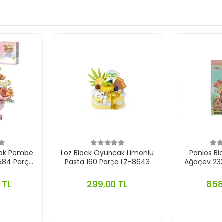
cak Pembe
Loz Block Oyuncak Limonlu
Panlos B
 584 Parça
Pasta 160 Parça LZ-8643
Ağaçev 23
4
 TL
299,00 TL
858