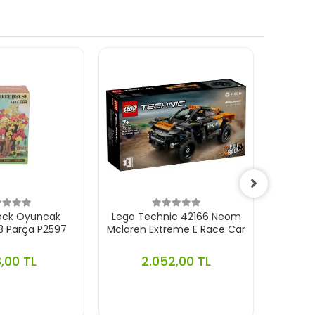
lock Oyuncak
Lego Technic 42166 Neom
Lego
3 Parça P2597
Mclaren Extreme E Race Car
Ferrar
,00 TL
2.052,00 TL