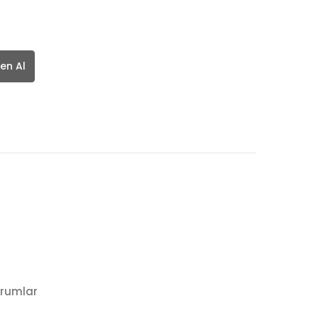
en Al
rumlar