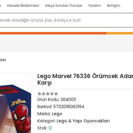
p
Havale Bildirimleri
Sıkça Sorulan Sorular
Yardım
İletişim
arı
Lego Marvel 76336 Örümcek Adam
Karşı
Ürün Kodu:
26A000
Barkod:
5702018063194
Marka:
Lego
Kategori:
Lego & Yapı Oyuncakları
Stok:
12