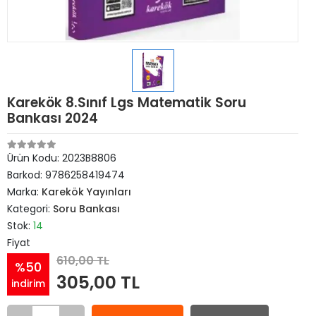
Karekök 8.Sınıf Lgs Matematik Soru
Bankası 2024
Ürün Kodu:
2023B8806
Barkod:
9786258419474
Marka:
Karekök Yayınları
Kategori:
Soru Bankası
Stok:
14
Fiyat
610,00 TL
%50
305,00 TL
indirim