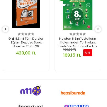
Gizli 8.Sınıf Tüm Dersler
Newton 8.Sınıf Üstatların
Eğitim Deposu Soru
Kaleminden Tc. İnkılap
Bankası 2025-26
Tarihi Ve Atatürkçülük Lgs
199,00 TL
32 Li Branş Denemesi
420,00 TL
%15
2025-26
169,15 TL