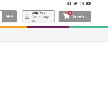
Giriş Yap
0
ARA
Sepetim
Üye Ol / Bayi
Ol