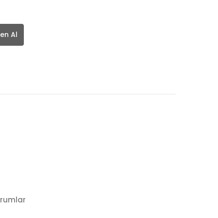
en Al
rumlar