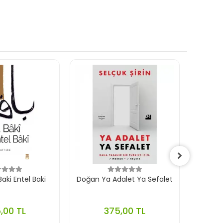
aki Entel Baki
Doğan Ya Adalet Ya Sefalet
Ephes
,00 TL
375,00 TL