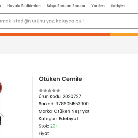
p
Havale Bildirimleri
Sıkça Sorulan Sorular
Yardım
İletişim
Ötüken Cemile
Ürün Kodu:
2020727
Barkod:
9786051553900
Marka:
Ötüken Neşriyat
Kategori:
Edebiyat
Stok:
20+
Fiyat