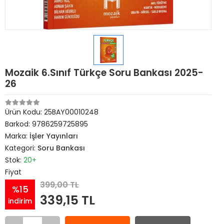
Mozaik 6.Sınıf Türkçe Soru Bankası 2025-
26
Ürün Kodu:
25BAY00010248
Barkod:
9786259725895
Marka:
İşler Yayınları
Kategori:
Soru Bankası
Stok:
20+
Fiyat
399,00 TL
%15
339,15 TL
indirim