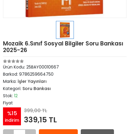
Mozaik 6.Sınıf Sosyal Bilgiler Soru Bankası
2025-26
Ürün Kodu:
25BAY00010667
Barkod:
9786259664750
Marka:
İşler Yayınları
Kategori:
Soru Bankası
Stok:
12
Fiyat
399,00 TL
%15
339,15 TL
indirim