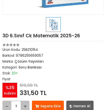
3D 6.Sınıf Ck Matematik 2025-26
Ürün Kodu:
25BZ10154
Barkod:
9786255659057
Marka:
Çözüm Yayınları
Kategori:
Soru Bankası
Stok:
20+
Fiyat
510,00 TL
%35
331,50 TL
indirim
Sepete Ekle
Hemen Al