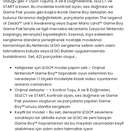
olduğu gibi + Oyun Tuşuna, A ve B Düğmelerine, SELECT ve
START'a basın. Bu modelde kontrast ayarı, ses düğmesi ve
Game Pak yuvası gibi başka ikonik Game Boy detayları da
bulunur.Ekranınızı değiştirilebilir, parçalarla yapılan The Legend
of Zelda™: Link's Awakening veya Super Mario Land™ Game Boy
Game Pak’leriyle ve ilgili merceksi ekranlarla (veya bir Nintendo
başlangıç ekranıyla) kişiselleştirin. Eserinizi, inşa edilebilen
sergileme standına yerleştirerek nostaljik modelinizi
tamamlayın.Bu Nintendo LEGO sergileme setinin adım adım
talimatlarını kutuda veya LEGO Builder uygulamasında
bulabilirsiniz. Set, 421 parçadan oluşur.;
Yetişkinler için LEGO® model yapım seti – Orijinal
Nintendo® Game Boy™ taşınabilir oyun sisteminin bu
neredeyse 1:1 ölçekli modeliyle klasik video oyunlarının
anılarını canlandırın
Orijinal detaylar – + Kontrol Tuşu, A ve B Düğmeleri,
SELECT ve START, kontrast ayarı, ses düğmesi ve Game
Pak yuvasını oluşturun ve parçalarla yapılan Game
Boy™’unuzu stantta sergileyin
Keyifli bir model – Bu set, deneyimli LEGO® severlere
sürükleyici bir aktivite sunar ve LEGO ile yeni tanışan
Game Boy™ hayranlarının da bu meydan okumadan keyif
alabilmesi için adım adım talimatlar içerir