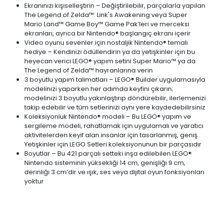
Ekranınızı kişiselleştirin – Değiştirilebilir, parçalarla yapılan
The Legend of Zelda™: Link's Awakening veya Super
Mario Land™ Game Boy™ Game Pak’leri ve merceksi
ekranları, ayrıca bir Nintendo® başlangıç ekranı içerir
Video oyunu sevenler için nostaljik Nintendo® temalı
hediye – Kendinizi ödüllendirin ya da yetişkinler için bu
heyecan verici LEGO® yapım setini Super Mario™ ya da
The Legend of Zelda™ hayranlarına verin
3 boyutlu yapım talimatları – LEGO® Builder uygulamasıyla
modelinizi yaparken her adımda keyfini çıkarın;
modelinizi 3 boyutlu yakınlaştırıp döndürebilir, ilerlemenizi
takip edebilir ve tüm setlerinizi aynı yere kaydedebilirsiniz
Koleksiyonluk Nintendo® modeli – Bu LEGO® yapım ve
sergileme modeli, rahatlamak için uygulamalı ve yaratıcı
aktivitelerden keyif alan insanlar için tasarlanmış, geniş
Yetişkinler için LEGO Setleri koleksiyonunun bir parçasıdır
Boyutlar – Bu 421 parçalı setteki inşa edilebilen LEGO®
Nintendo sisteminin yüksekliği 14 cm, genişliği 9 cm,
derinliği 3 cm’dir ve ışık, ses veya dijital oyun fonksiyonları
yoktur