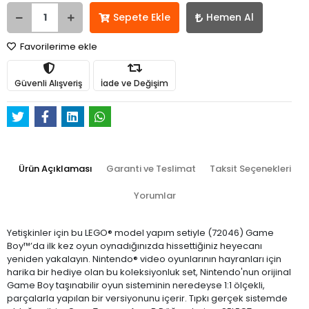
Sepete Ekle
Hemen Al
Favorilerime ekle
Güvenli Alışveriş
İade ve Değişim
Ürün Açıklaması
Garanti ve Teslimat
Taksit Seçenekleri
Yorumlar
Yetişkinler için bu LEGO® model yapım setiyle (72046) Game
Boy™’da ilk kez oyun oynadığınızda hissettiğiniz heyecanı
yeniden yakalayın. Nintendo® video oyunlarının hayranları için
harika bir hediye olan bu koleksiyonluk set, Nintendo'nun orijinal
Game Boy taşınabilir oyun sisteminin neredeyse 1:1 ölçekli,
parçalarla yapılan bir versiyonunu içerir. Tıpkı gerçek sistemde