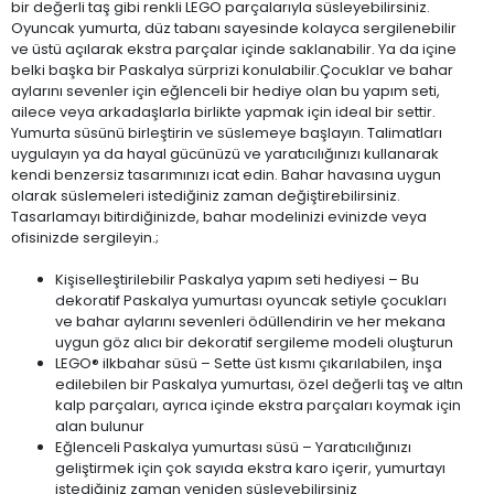
bir değerli taş gibi renkli LEGO parçalarıyla süsleyebilirsiniz.
Oyuncak yumurta, düz tabanı sayesinde kolayca sergilenebilir
ve üstü açılarak ekstra parçalar içinde saklanabilir. Ya da içine
belki başka bir Paskalya sürprizi konulabilir.Çocuklar ve bahar
aylarını sevenler için eğlenceli bir hediye olan bu yapım seti,
ailece veya arkadaşlarla birlikte yapmak için ideal bir settir.
Yumurta süsünü birleştirin ve süslemeye başlayın. Talimatları
uygulayın ya da hayal gücünüzü ve yaratıcılığınızı kullanarak
kendi benzersiz tasarımınızı icat edin. Bahar havasına uygun
olarak süslemeleri istediğiniz zaman değiştirebilirsiniz.
Tasarlamayı bitirdiğinizde, bahar modelinizi evinizde veya
ofisinizde sergileyin.;
Kişiselleştirilebilir Paskalya yapım seti hediyesi – Bu
dekoratif Paskalya yumurtası oyuncak setiyle çocukları
ve bahar aylarını sevenleri ödüllendirin ve her mekana
uygun göz alıcı bir dekoratif sergileme modeli oluşturun
LEGO® ilkbahar süsü – Sette üst kısmı çıkarılabilen, inşa
edilebilen bir Paskalya yumurtası, özel değerli taş ve altın
kalp parçaları, ayrıca içinde ekstra parçaları koymak için
alan bulunur
Eğlenceli Paskalya yumurtası süsü – Yaratıcılığınızı
geliştirmek için çok sayıda ekstra karo içerir, yumurtayı
istediğiniz zaman yeniden süsleyebilirsiniz