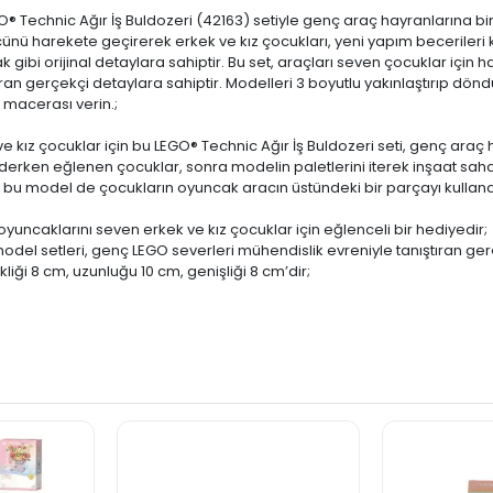
GO® Technic Ağır İş Buldozeri (42163) setiyle genç araç hayranlarına bi
ücünü harekete geçirerek erkek ve kız çocukları, yeni yapım becerileri
gibi orijinal detaylara sahiptir. Bu set, araçları seven çocuklar için h
tıran gerçekçi detaylara sahiptir. Modelleri 3 boyutlu yakınlaştırıp dönd
 macerası verin.;
ve kız çocuklar için bu LEGO® Technic Ağır İş Buldozeri seti, genç araç 
erken eğlenen çocuklar, sonra modelin paletlerini iterek inşaat sahas
gibi bu model de çocukların oyuncak aracın üstündeki bir parçayı kullan
t oyuncaklarını seven erkek ve kız çocuklar için eğlenceli bir hediyedir;
model setleri, genç LEGO severleri mühendislik evreniyle tanıştıran g
liği 8 cm, uzunluğu 10 cm, genişliği 8 cm’dir;