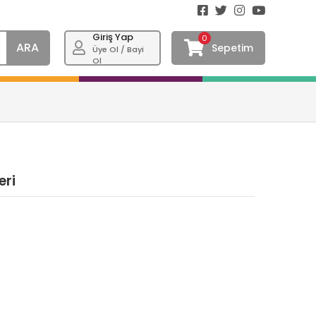
Giriş Yap
0
ARA
Sepetim
Üye Ol / Bayi
Ol
eri