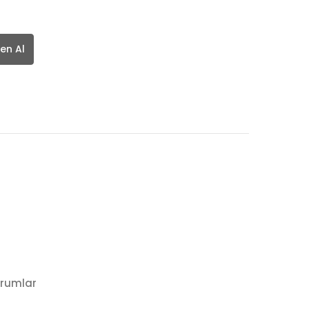
en Al
rumlar