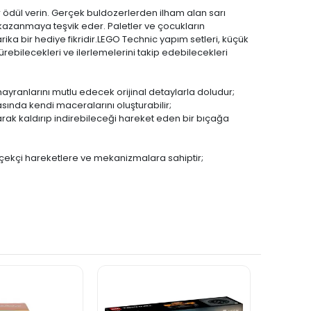
r ödül verin. Gerçek buldozerlerden ilham alan sarı
 kazanmaya teşvik eder. Paletler ve çocukların
arika bir hediye fikridir.LEGO Technic yapım setleri, küçük
ürebilecekleri ve ilerlemelerini takip edebilecekleri
hayranlarını mutlu edecek orijinal detaylarla doludur;
ında kendi maceralarını oluşturabilir;
arak kaldırıp indirebileceği hareket eden bir bıçağa
erçekçi hareketlere ve mekanizmalara sahiptir;