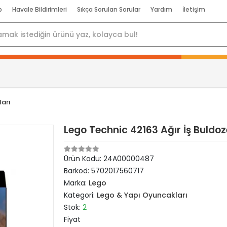
p
Havale Bildirimleri
Sıkça Sorulan Sorular
Yardım
İletişim
arı
Lego Technic 42163 Ağır İş Buldoz
Ürün Kodu:
24A00000487
Barkod:
5702017560717
Marka:
Lego
Kategori:
Lego & Yapı Oyuncakları
Stok:
2
Fiyat