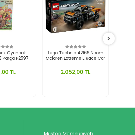
lock Oyuncak
Lego Technic 42166 Neom
Lego
3 Parça P2597
Mclaren Extreme E Race Car
Ferrar
,00 TL
2.052,00 TL
Müşteri Memnuniyeti