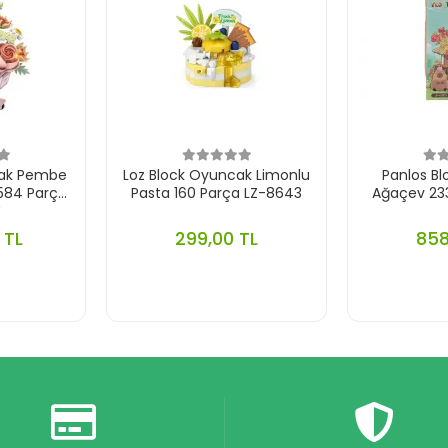
cak Pembe
Loz Block Oyuncak Limonlu
Panlos B
 584 Parça
Pasta 160 Parça LZ-8643
Ağaçev 23
4
 TL
299,00 TL
858