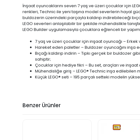
İnşaat oyuncaklarını seven 7 yaş ve üzeri çocuklar için LE
renkleri, Technic ile yeni taşına model severlerin hayal g
buldozerin üzerindeki parçayla kaldırıp indirebileceği bıçak 
LEGO severleri anlaşılabilir bir şekilde mühendislikle tanış
LEGO Builder uygulamasıyla çocuklara eğlenceli bir yapım
7 yaş ve üzeri çocuklar için inşaat oyuncağı – Erkek 
Hareket eden paletler – Buldozer oyuncağını inşa ed
Bıçağı kaldırıp indirin – Tıpkı gerçek bir buldozer 
sahiptir;
Çocuklar için hediye fikri – Bu set, araçları ve inşaa
Mühendisliğe giriş – LEGO® Technic inşa edilebilen 
Küçük LEGO® seti – 195 parçalı setteki modelin yüksek
Benzer Ürünler