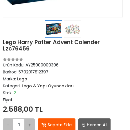
Lego Harry Potter Advent Calender
Lzc76456
Ürün Kodu:
AY25000000306
Barkod:
5702017812397
Marka:
Lego
Kategori:
Lego & Yapı Oyuncakları
Stok:
2
Fiyat
2.588,00 TL
Sepete Ekle
Hemen Al