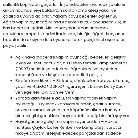
sallantılı köprüden geçerler. İnşa edilebilen oyuncak şelalenin
arkasında hazineyi bulduktan sonra kamp ateşi yakar ve
çadırda uykuya dalarlar. Yaşam boyu beceriler öğretir Bu
eğitici yapım oyuncağını inşa ederken küçük çocukların küçük
kas becerileri gelişir. Aile senaryolarını canlandırmak,
çocuklara empati, kendini ifade ve iş birliğini öğretirken, anne
babalar da aksiyon dolu oyunakatılarak gelişimsel aşamaları
paylaşabilir.;
Açık hava macerası yapım oyuncağı, becerileri geliştirir –
2 yaş ve üzeri çocuklar, bu Disney temalı Kamp Macerası
(10997) setini inşa ederken, öğrenirken ve oynarken
kendini ifade ve küçük kas becerileri gelişir;
Bir sürü tanıdık yüz – Bir kano, sürülebilen karavan, kumaş
çadır ve 4 LEGO® DUPLO® figürü içerir: Disney Daisy Duck
ve yeğenleri Cin, Can ve Cem;
Yaratıcı aktivitelerle dolu, rol yapma faaliyeti yapım
oyuncağı – Oyuncak karavanı sürmek, çadırı kurmak,
hazine aramak veya asma köprünün altında kanoya
binmek gibi çocukların hayal edebileceği bir sürü şey var;
Hayal gücünü geliştiren yapım oyuncakları – Hazine
haritası, Çaylak İzciler Rehberi ve kamp ateşi, yaratıcı
hikaye anlatımını teşvik edecek parçalardan sadece