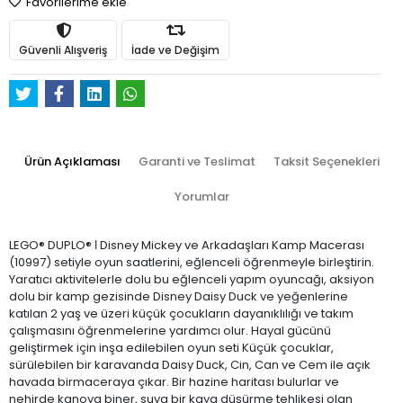
Favorilerime ekle
Güvenli Alışveriş
İade ve Değişim
Ürün Açıklaması
Garanti ve Teslimat
Taksit Seçenekleri
Yorumlar
LEGO® DUPLO® ǀ Disney Mickey ve Arkadaşları Kamp Macerası
(10997) setiyle oyun saatlerini, eğlenceli öğrenmeyle birleştirin.
Yaratıcı aktivitelerle dolu bu eğlenceli yapım oyuncağı, aksiyon
dolu bir kamp gezisinde Disney Daisy Duck ve yeğenlerine
katılan 2 yaş ve üzeri küçük çocukların dayanıklılığı ve takım
çalışmasını öğrenmelerine yardımcı olur. Hayal gücünü
geliştirmek için inşa edilebilen oyun seti Küçük çocuklar,
sürülebilen bir karavanda Daisy Duck, Cin, Can ve Cem ile açık
havada birmaceraya çıkar. Bir hazine haritası bulurlar ve
nehirde kanoya biner, suya bir kaya düşürme tehlikesi olan