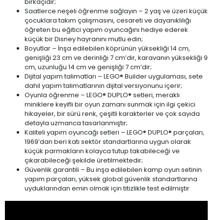
birkaçıdır;
Saatlerce neşeli öğrenme sağlayın – 2 yaş ve üzeri küçük
çocuklara takım çalışmasını, cesareti ve dayanıklılığı
öğreten bu eğitici yapım oyuncağını hediye ederek
küçük bir Disney hayranını mutlu edin;
Boyutlar – İnşa edilebilen köprünün yüksekliği 14 cm,
genişliği 23 cm ve derinliği 7 cm’dir, karavanın yüksekliği 9
cm, uzunluğu 14 cm ve genişliği 7 cm’dir;
Dijital yapım talimatları – LEGO® Builder uygulaması, sete
dahil yapım talimatlarının dijital versiyonunu içerir;
Oyunla öğrenme – LEGO® DUPLO® setleri, meraklı
miniklere keyifli bir oyun zamanı sunmak için ilgi çekici
hikayeler, bir sürü renk, çeşitli karakterler ve çok sayıda
detayla uzmanca tasarlanmıştır;
Kaliteli yapım oyuncağı setleri – LEGO® DUPLO® parçaları,
1969’dan beri katı sektör standartlarına uygun olarak
küçük parmakların kolayca tutup takabileceği ve
çıkarabileceği şekilde üretilmektedir;
Güvenlik garantili – Bu inşa edilebilen kamp oyun setinin
yapım parçaları, yüksek global güvenlik standartlarına
uyduklarından emin olmak için titizlikle test edilmiştir