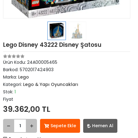
Lego Disney 43222 Disney Şatosu
Ürün Kodu:
24A00005465
Barkod:
5702017424903
Marka:
Lego
Kategori:
Lego & Yapı Oyuncakları
Stok:
1
Fiyat
39.362,00 TL
Sepete Ekle
Hemen Al