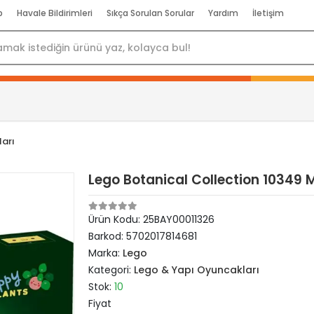
p
Havale Bildirimleri
Sıkça Sorulan Sorular
Yardım
İletişim
arı
Lego Botanical Collection 10349 Mu
Ürün Kodu:
25BAY00011326
Barkod:
5702017814681
Marka:
Lego
Kategori:
Lego & Yapı Oyuncakları
Stok:
10
Fiyat