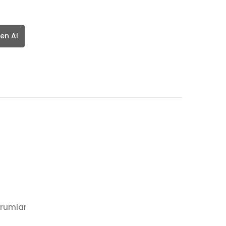
en Al
rumlar