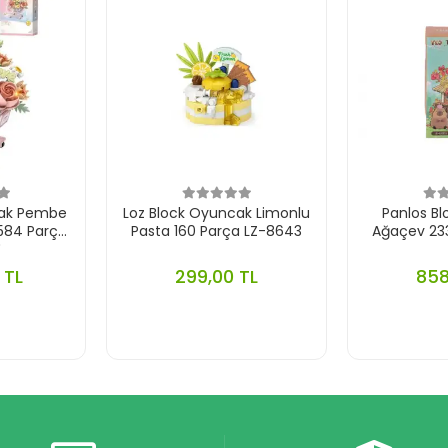
cak Pembe
Loz Block Oyuncak Limonlu
Panlos B
 584 Parça
Pasta 160 Parça LZ-8643
Ağaçev 23
4
 TL
299,00 TL
858