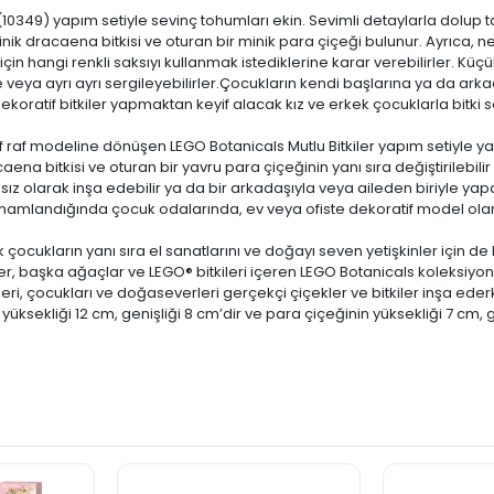
 (10349) yapım setiyle sevinç tohumları ekin. Sevimli detaylarla dolup 
 minik dracaena bitkisi ve oturan bir minik para çiçeği bulunur. Ayrıca, ne
i için hangi renkli saksıyı kullanmak istediklerine karar verebilirler. Kü
veya ayrı ayrı sergileyebilirler.Çocukların kendi başlarına ya da arkad
koratif bitkiler yapmaktan keyif alacak kız ve erkek çocuklarla bitki sev
if raf modeline dönüşen LEGO Botanicals Mutlu Bitkiler yapım setiyle yara
aena bitkisi ve oturan bir yavru para çiçeğinin yanı sıra değiştirilebilir
msız olarak inşa edebilir ya da bir arkadaşıyla veya aileden biriyle ya
tamamlandığında çocuk odalarında, ev veya ofiste dekoratif model olar
k çocukların yanı sıra el sanatlarını ve doğayı seven yetişkinler için de
r, başka ağaçlar ve LEGO® bitkileri içeren LEGO Botanicals koleksiyonundak
ri, çocukları ve doğaseverleri gerçekçi çiçekler ve bitkiler inşa ederk
 yüksekliği 12 cm, genişliği 8 cm’dir ve para çiçeğinin yüksekliği 7 cm, g