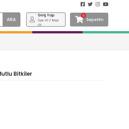
Giriş Yap
0
ARA
Sepetim
Üye Ol / Bayi
Ol
tlu Bitkiler