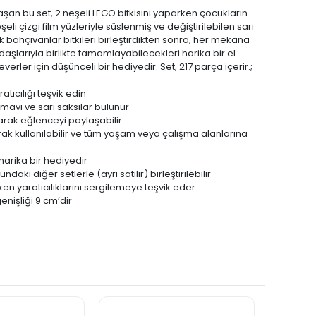
taşan bu set, 2 neşeli LEGO bitkisini yaparken çocukların
şeli çizgi film yüzleriyle süslenmiş ve değiştirilebilen sarı
çük bahçıvanlar bitkileri birleştirdikten sonra, her mekana
aşlarıyla birlikte tamamlayabilecekleri harika bir el
erler için düşünceli bir hediyedir. Set, 217 parça içerir.;
tıcılığı teşvik edin
 mavi ve sarı saksılar bulunur
parak eğlenceyi paylaşabilir
ak kullanılabilir ve tüm yaşam veya çalışma alanlarına
 harika bir hediyedir
i diğer setlerle (ayrı satılır) birleştirilebilir
en yaratıcılıklarını sergilemeye teşvik eder
enişliği 9 cm’dir