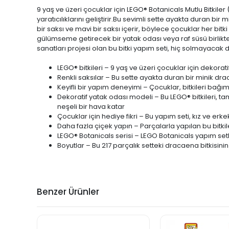
9 yaş ve üzeri çocuklar için LEGO® Botanicals Mutlu Bitkiler
yaratıcılıklarını geliştirir.Bu sevimli sette ayakta duran bir
bir saksı ve mavi bir saksı içerir, böylece çocuklar her bitk
gülümseme getirecek bir yatak odası veya raf süsü birlikte 
sanatları projesi olan bu bitki yapım seti, hiç solmayacak de
LEGO® bitkileri – 9 yaş ve üzeri çocuklar için dekorat
Renkli saksılar – Bu sette ayakta duran bir minik drac
Keyifli bir yapım deneyimi – Çocuklar, bitkileri bağı
Dekoratif yatak odası modeli – Bu LEGO® bitkileri, 
neşeli bir hava katar
Çocuklar için hediye fikri – Bu yapım seti, kız ve erke
Daha fazla çiçek yapın – Parçalarla yapılan bu bitkile
LEGO® Botanicals serisi – LEGO Botanicals yapım setle
Boyutlar – Bu 217 parçalık setteki dracaena bitkisinin
Benzer Ürünler