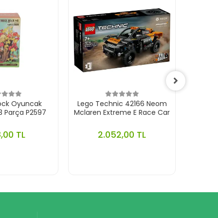
lock Oyuncak
Lego Technic 42166 Neom
Lego
3 Parça P2597
Mclaren Extreme E Race Car
Ferrar
,00 TL
2.052,00 TL