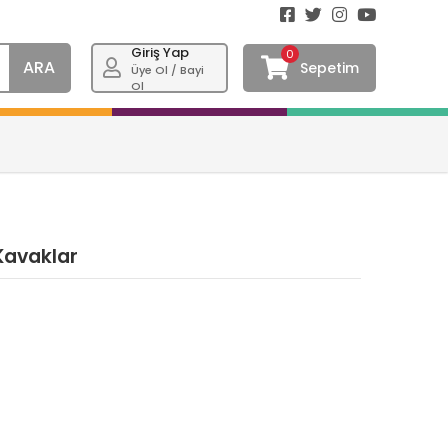
Giriş Yap
0
ARA
Sepetim
Üye Ol / Bayi
Ol
 Kavaklar