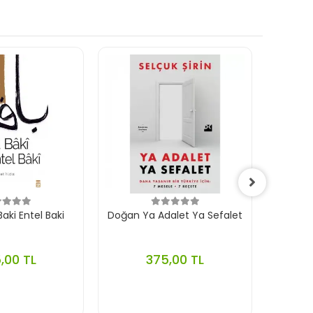
aki Entel Baki
Doğan Ya Adalet Ya Sefalet
Ephes
,00 TL
375,00 TL