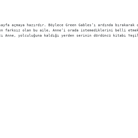
sayfa açmaya hazırdır. Böylece Green Gables’ı ardında bırakarak o
en farksız olan bu aile, Anne’i orada istemediklerini belli etme
zı Anne, yolculuğuna kaldığı yerden serinin dördüncü kitabı Yeşi