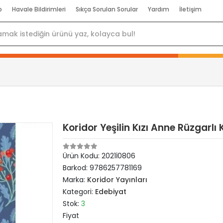
p
Havale Bildirimleri
Sıkça Sorulan Sorular
Yardım
İletişim
Koridor Yeşilin Kızı Anne Rüzgarlı
Ürün Kodu:
2021İ0806
Barkod:
9786257781169
Marka:
Koridor Yayınları
Kategori:
Edebiyat
Stok:
3
Fiyat