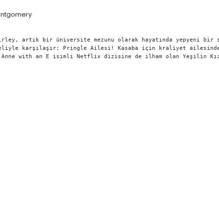
 Montgomery
irley, artık bir üniversite mezunu olarak hayatında yepyeni bir 
eliyle karşılaşır: Pringle Ailesi! Kasaba için kraliyet ailesind
 Anne with an E isimli Netflix dizisine de ilham olan Yeşilin Kı