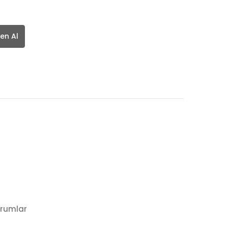
en Al
rumlar