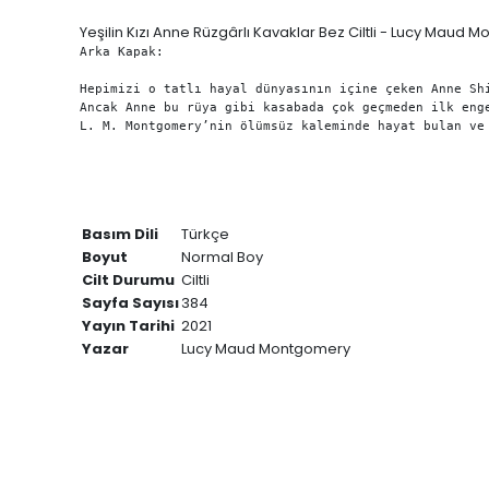
Yeşilin Kızı Anne Rüzgârlı Kavaklar Bez Ciltli - Lucy Maud
Arka Kapak:

Hepimizi o tatlı hayal dünyasının içine çeken Anne Sh
Ancak Anne bu rüya gibi kasabada çok geçmeden ilk eng
L. M. Montgomery’nin ölümsüz kaleminde hayat bulan ve
Basım Dili
Türkçe
Boyut
Normal Boy
Cilt Durumu
Ciltli
Sayfa Sayısı
384
Yayın Tarihi
2021
Yazar
Lucy Maud Montgomery