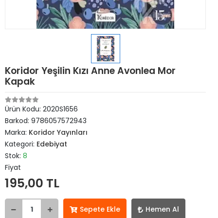
Koridor Yeşilin Kızı Anne Avonlea Mor
Kapak
Ürün Kodu:
2020S1656
Barkod:
9786057572943
Marka:
Koridor Yayınları
Kategori:
Edebiyat
Stok:
8
Fiyat
195,00 TL
Sepete Ekle
Hemen Al