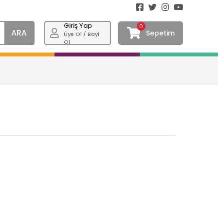
Giriş Yap
0
ARA
Sepetim
Üye Ol / Bayi
Ol