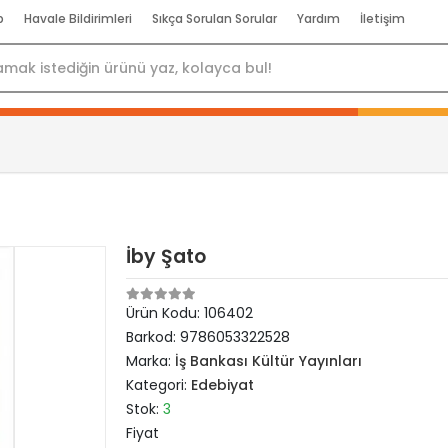
p
Havale Bildirimleri
Sıkça Sorulan Sorular
Yardım
İletişim
İby Şato
Ürün Kodu:
106402
Barkod:
9786053322528
Marka:
İş Bankası Kültür Yayınları
Kategori:
Edebiyat
Stok:
3
Fiyat