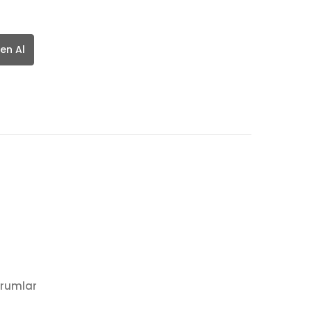
en Al
rumlar