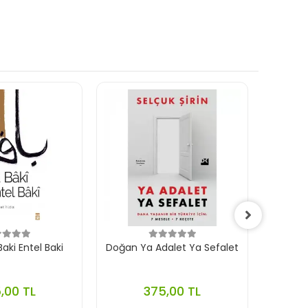
aki Entel Baki
Doğan Ya Adalet Ya Sefalet
Ephes
,00 TL
375,00 TL