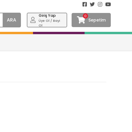
Giriş Yap
0
ARA
Sepetim
Üye Ol / Bayi
Ol