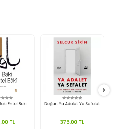
aki Entel Baki
Doğan Ya Adalet Ya Sefalet
Ephes
,00 TL
375,00 TL