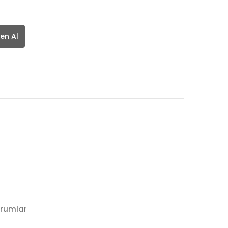
en Al
rumlar