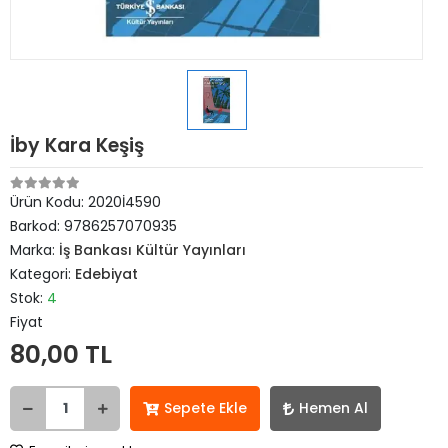
İby Kara Keşiş
Ürün Kodu:
2020İ4590
Barkod:
9786257070935
Marka:
İş Bankası Kültür Yayınları
Kategori:
Edebiyat
Stok:
4
Fiyat
80,00 TL
Sepete Ekle
Hemen Al