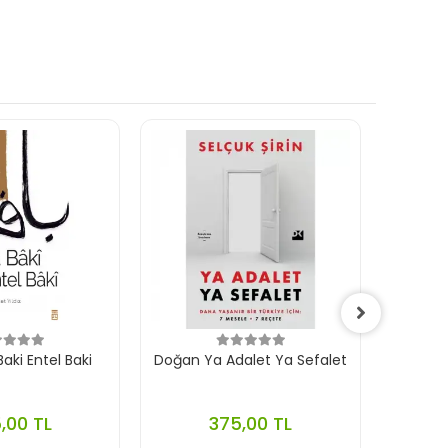
aki Entel Baki
Doğan Ya Adalet Ya Sefalet
Ephes
,00 TL
375,00 TL