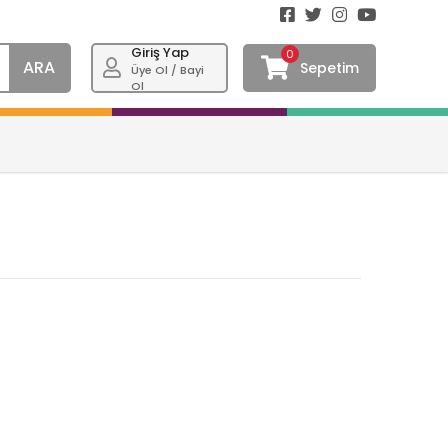
Giriş Yap
0
ARA
Sepetim
Üye Ol / Bayi
Ol