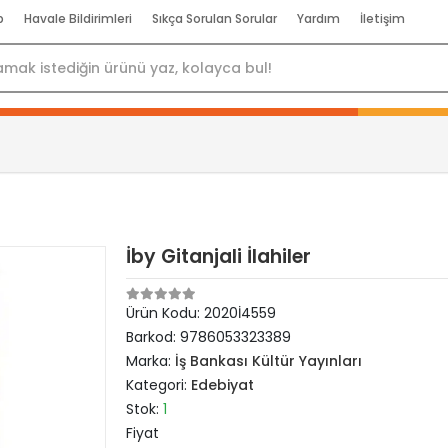
p
Havale Bildirimleri
Sıkça Sorulan Sorular
Yardım
İletişim
İby Gitanjali İlahiler
Ürün Kodu:
2020İ4559
Barkod:
9786053323389
Marka:
İş Bankası Kültür Yayınları
Kategori:
Edebiyat
Stok:
1
Fiyat