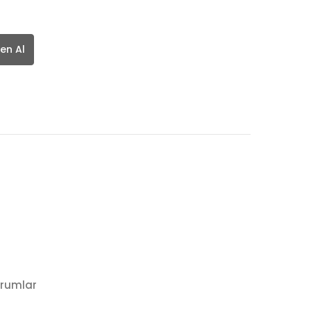
en Al
rumlar