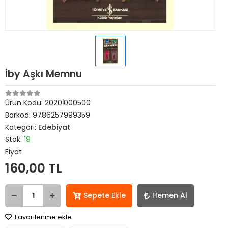
İby Aşkı Memnu
Ürün Kodu:
2020İ000500
Barkod:
9786257999359
Kategori:
Edebiyat
Stok:
19
Fiyat
160,00 TL
Sepete Ekle
Hemen Al
Favorilerime ekle