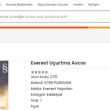
p
Havale Bildirimleri
Sıkça Sorulan Sorular
Yardım
İletişim
Everest Uçurtma Avcısı
Ürün Kodu:
27111
Barkod:
9789752891456
Marka:
Everest Yayınları
Kategori:
Edebiyat
Stok:
5
Fiyat