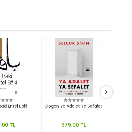
aki Entel Baki
Doğan Ya Adalet Ya Sefalet
Ephes
,00 TL
375,00 TL