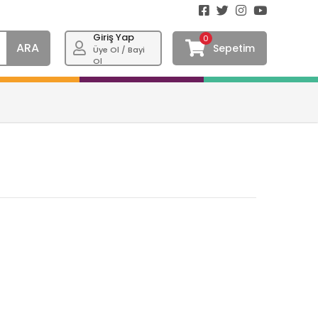
Giriş Yap
0
ARA
Sepetim
Üye Ol / Bayi
Ol