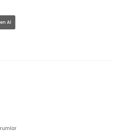
en Al
rumlar