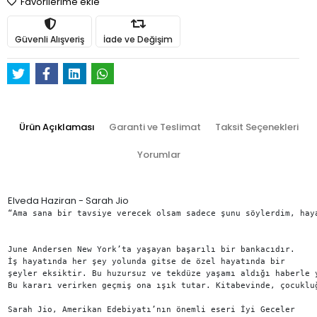
Favorilerime ekle
Güvenli Alışveriş
İade ve Değişim
Ürün Açıklaması
Garanti ve Teslimat
Taksit Seçenekleri
Yorumlar
Elveda Haziran - Sarah Jio
“Ama sana bir tavsiye verecek olsam sadece şunu söylerdim, hay
June Andersen New York’ta yaşayan başarılı bir bankacıdır.

İş hayatında her şey yolunda gitse de özel hayatında bir

şeyler eksiktir. Bu huzursuz ve tekdüze yaşamı aldığı haberle 
Bu kararı verirken geçmiş ona ışık tutar. Kitabevinde, çocuklu
Sarah Jio, Amerikan Edebiyatı’nın önemli eseri İyi Geceler
