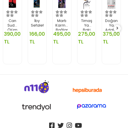
Can
İby
Martı
Timaş
Doğan
Suda
Sefalet
Karmaşık
Ya
Ya
Ölüm
Bağlar
Baki
Adalet
390,00
166,00
495,00
275,00
375,00
Entel
Ya
Baki
Sefalet
TL
TL
TL
TL
TL