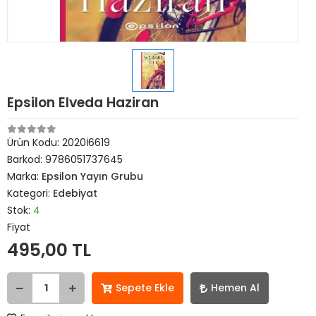
Epsilon Elveda Haziran
Ürün Kodu:
2020İ6619
Barkod:
9786051737645
Marka:
Epsilon Yayın Grubu
Kategori:
Edebiyat
Stok:
4
Fiyat
495,00 TL
Sepete Ekle
Hemen Al