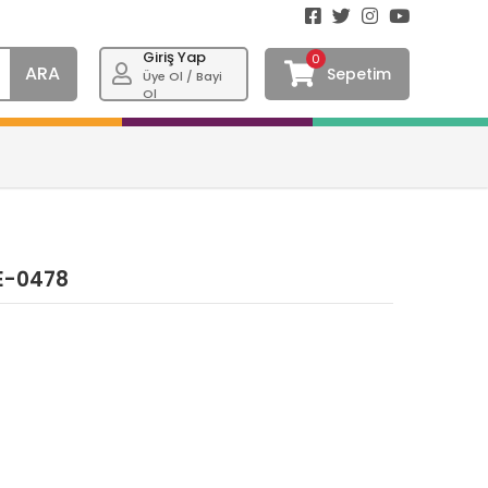
Giriş Yap
0
ARA
Sepetim
Üye Ol / Bayi
Ol
E-0478