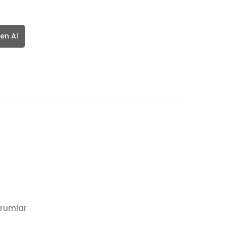
en Al
rumlar