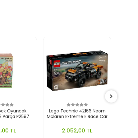
lock Oyuncak
Lego Technic 42166 Neom
Lego
3 Parça P2597
Mclaren Extreme E Race Car
Ferrar
,00 TL
2.052,00 TL