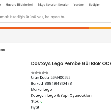
p
Havale Bildirimleri
Sıkça Sorulan Sorular
Yardım
İletişim
arı
Dostoys Lego Pembe Gül Blok OC
Ürün Kodu:
26MH00252
Barkod:
8684914810478
Marka:
Lego
Kategori:
Lego & Yapı Oyuncakları
Stok:
6
Fiyat