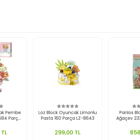
cak Pembe
Loz Block Oyuncak Limonlu
Panlos B
 584 Parça
Pasta 160 Parça LZ-8643
Ağaçev 23
4
 TL
299,00 TL
858