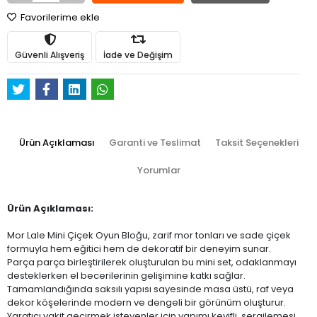
Favorilerime ekle
Güvenli Alışveriş
İade ve Değişim
Ürün Açıklaması
Garanti ve Teslimat
Taksit Seçenekleri
Yorumlar
Ürün Açıklaması:
Mor Lale Mini Çiçek Oyun Bloğu, zarif mor tonları ve sade çiçek
formuyla hem eğitici hem de dekoratif bir deneyim sunar.
Parça parça birleştirilerek oluşturulan bu mini set, odaklanmayı
desteklerken el becerilerinin gelişimine katkı sağlar.
Tamamlandığında saksılı yapısı sayesinde masa üstü, raf veya
dekor köşelerinde modern ve dengeli bir görünüm oluşturur.
Yaratıcı vakit geçirmek isteyenler için yapımı keyifli, sergilemesi