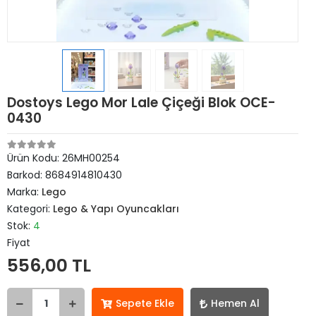
Dostoys Lego Mor Lale Çiçeği Blok OCE-
0430
Ürün Kodu:
26MH00254
Barkod:
8684914810430
Marka:
Lego
Kategori:
Lego & Yapı Oyuncakları
Stok:
4
Fiyat
556,00 TL
Sepete Ekle
Hemen Al